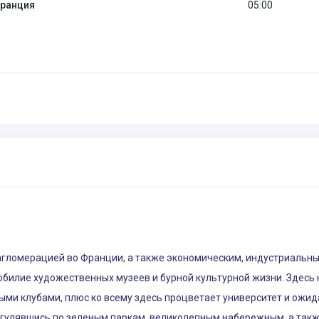
Франция
05:00
агломерацией во Франции, а также экономическим, индустриальн
билие художественных музеев и бурной культурной жизни. Здесь к
ными клубами, плюс ко всему здесь процветает университет и ожи
гулявшись по зеленым паркам, великолепным набережным, а также