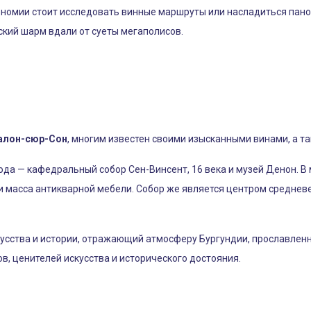
ономии стоит исследовать винные маршруты или насладиться пано
ский шарм вдали от суеты мегаполисов.
лон-сюр-Сон
, многим известен своими изысканными винами, а т
ода — кафедральный собор Сен-Винсент, 16 века и музей Денон. В
и масса антикварной мебели. Собор же является центром среднев
кусства и истории, отражающий атмосферу Бургундии, прославле
в, ценителей искусства и исторического достояния.