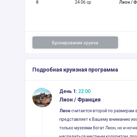
8
24.06 ср
Лион / 
Бронирование круиза
Подробная круизная программа
День 1:
22:00
Лион / Франция
Лион
считается второй по размерам 
представляет к Вашему вниманию изо
только музеями богат Лион, но и ноч
насладиться местным колоритом, про