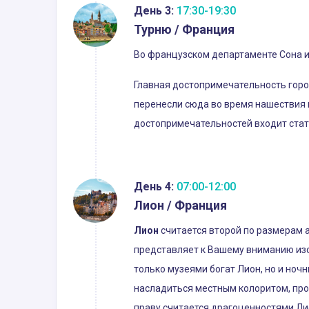
День 3:
17:30-19:30
Турню / Франция
Во французском департаменте Сона и
Главная достопримечательность город
перенесли сюда во время нашествия 
достопримечательностей входит стату
День 4:
07:00-12:00
Лион / Франция
Лион
считается второй по размерам 
представляет к Вашему вниманию изо
только музеями богат Лион, но и ноч
насладиться местным колоритом, про
праву считается драгоценностями Ли