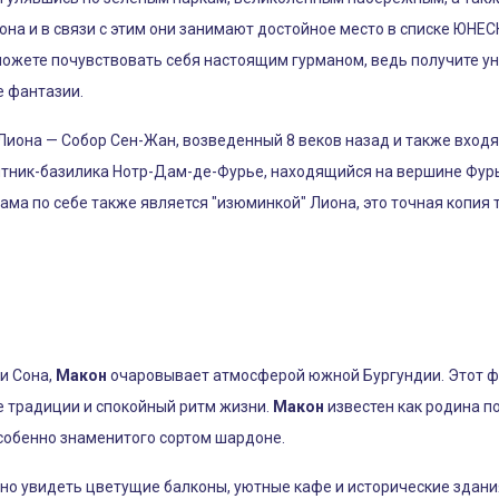
она и в связи с этим они занимают достойное место в списке ЮНЕ
сможете почувствовать себя настоящим гурманом, ведь получите у
е фантазии.
иона — Собор Сен-Жан, возведенный 8 веков назад и также вход
ятник-базилика Нотр-Дам-де-Фурье, находящийся на вершине Фу
ама по себе также является "изюминкой" Лиона, это точная копия
и Сона,
Макон
очаровывает атмосферой южной Бургундии. Этот 
е традиции и спокойный ритм жизни.
Макон
известен как родина п
собенно знаменитого сортом шардоне.
но увидеть цветущие балконы, уютные кафе и исторические здани