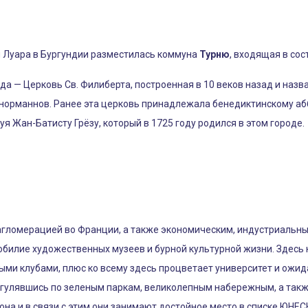
 Луара в Бургундии разместилась коммуна
Турню
, входящая в сос
а — Церковь Св. Филиберта, построенная в 10 веков назад и назва
норманнов. Ранее эта церковь принадлежала бенедиктинскому абб
я Жан-Батисту Грёзу, который в 1725 году родился в этом городе.
агломерацией во Франции, а также экономическим, индустриальн
билие художественных музеев и бурной культурной жизни. Здесь к
ными клубами, плюс ко всему здесь процветает университет и ожи
гулявшись по зеленым паркам, великолепным набережным, а также
она и в связи с этим они занимают достойное место в списке ЮНЕ