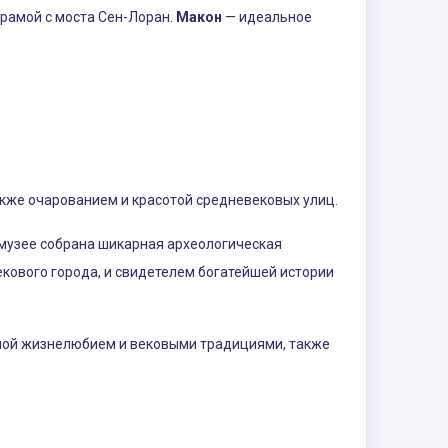
рамой с моста Сен-Лоран.
Макон
— идеальное
акже очарованием и красотой средневековых улиц.
 музее собрана шикарная археологическая
екового города, и свидетелем богатейшей истории
нной жизнелюбием и вековыми традициями, также