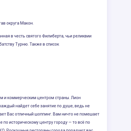
тав округа Макон.
нная в честь святого Филиберта, чьи реликвии
атству Турню. Также в список
ым и коммерческим центром страны. Лион
аждый найдет себе занятие по душе, ведь не
дает Вас отличный шоппинг. Вам ничто не помешает
 по историческому центру городу — то всё по
СКО. Роскошные рестораны города порадуют вас