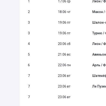
1
17.06 ср
Лион / 
2
18.06 чт
Макон /
3
19.06 пт
Шалон-с
3
19.06 пт
Турню /
4
20.06 сб
Лион / 
5
21.06 вс
Авиньон
6
22.06 пн
Арль / 
7
23.06 вт
Шатенёф
7
23.06 вт
Ле Пузе
7
23.06 вт