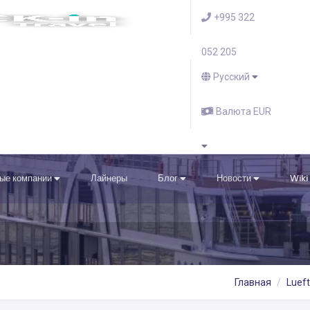
+995 322
052 205
Русский
Валюта EUR
ые компании
Лайнеры
Блог
Новости
Wiki
Главная
Lueft