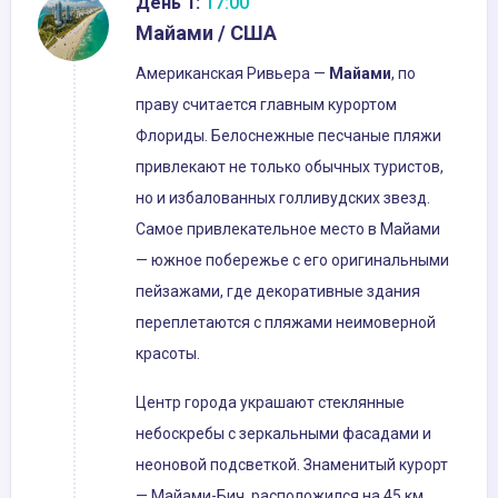
День 1:
17:00
Майами / США
Американская Ривьера —
Майами
, по
праву считается главным курортом
Флориды. Белоснежные песчаные пляжи
привлекают не только обычных туристов,
но и избалованных голливудских звезд.
Самое привлекательное место в Майами
— южное побережье с его оригинальными
пейзажами, где декоративные здания
переплетаются с пляжами неимоверной
красоты.
Центр города украшают стеклянные
небоскребы с зеркальными фасадами и
неоновой подсветкой. Знаменитый курорт
— Майами-Бич, расположился на 45 км