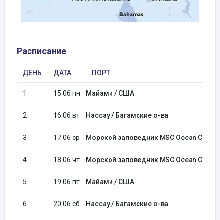
Расписание
ДЕНЬ
ДАТА
ПОРТ
1
15.06 пн
Майами / США
2
16.06 вт
Нассау / Багамские о-ва
3
17.06 ср
Морской заповедник MSC Ocean Cay / Б
4
18.06 чт
Морской заповедник MSC Ocean Cay / Б
5
19.06 пт
Майами / США
6
20.06 сб
Нассау / Багамские о-ва