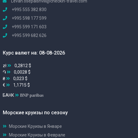
Levan.osepaishvili@checkin-travel.com
+995 555 382 830
+995 598 177 599
+995 599 171 603
+995 599 682 626
Курс валют на: 08-08-2026
zł
0,2812 $
֏
0,0028 $
₴
0,023 $
€
1,1715 $
БАНК
BNP paribas
Морские круизы по сезону
Морские Круизы в Январе
Морские Круизы в Феврале