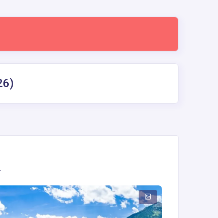
26)
.