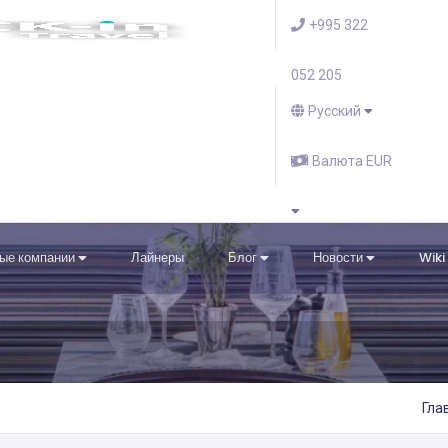
+995 322
052 205
Русский
Валюта EUR
ые компании
Лайнеры
Блог
Новости
Wiki
Гла