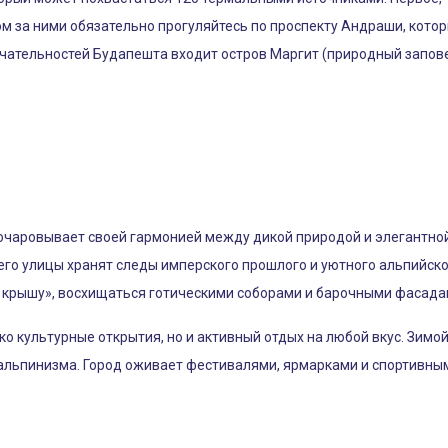
ом за ними обязательно прогуляйтесь по проспекту Андраши, кот
ечательностей Будапешта входит остров Маргит (природный запове
очаровывает своей гармонией между дикой природой и элегантной
го улицы хранят следы имперского прошлого и уютного альпийског
 крышу», восхищаться готическими соборами и барочными фасада
ко культурные открытия, но и активный отдых на любой вкус. Зим
 альпинизма. Город оживает фестивалями, ярмарками и спортивны