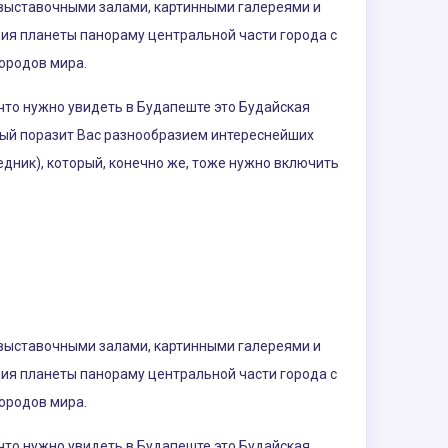
 выставочными залами, картинными галереями и
ия планеты панораму центральной части города с
ородов мира.
что нужно увидеть в Будапеште это Будайская
орый поразит Вас разнообразием интереснейших
дник), который, конечно же, тоже нужно включить
 выставочными залами, картинными галереями и
ия планеты панораму центральной части города с
ородов мира.
что нужно увидеть в Будапеште это Будайская