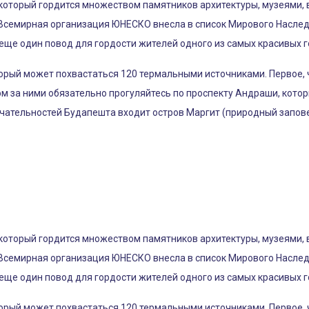
 который гордится множеством памятников архитектуры, музеями,
Всемирная организация ЮНЕСКО внесла в список Мирового Наслед
еще один повод для гордости жителей одного из самых красивых г
орый может похвастаться 120 термальными источниками. Первое, 
ом за ними обязательно прогуляйтесь по проспекту Андраши, кот
ечательностей Будапешта входит остров Маргит (природный запове
 который гордится множеством памятников архитектуры, музеями,
Всемирная организация ЮНЕСКО внесла в список Мирового Наслед
еще один повод для гордости жителей одного из самых красивых г
орый может похвастаться 120 термальными источниками. Первое, 