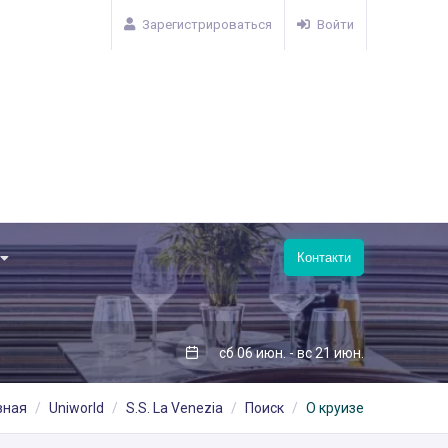
Зарегистрироваться
Войти
Контакти
сб 06 июн. - вс 21 июн.
вная
Uniworld
S.S. La Venezia
Поиск
О круизе