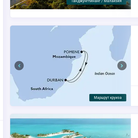
Navigator of the Seas
Previous
Next
Дурбан / ЮАР