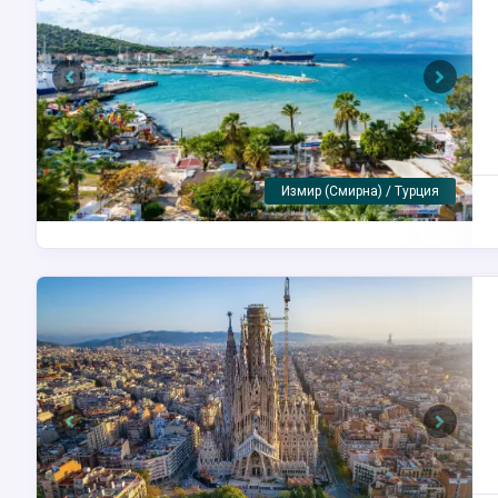
Previous
Next
Пирей (Афины) / Греция
Previous
Next