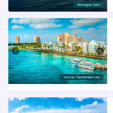
Тампа / США
Previous
Next
Майами / США