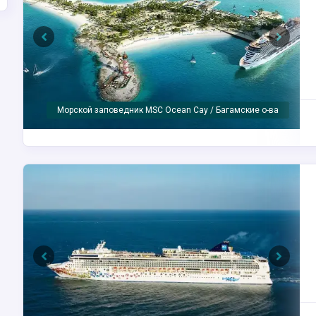
Previous
Next
MSC Seaside
Previous
Next