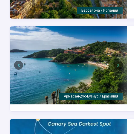
Савона / Италия
Previous
Next
Сантос / Бразилия