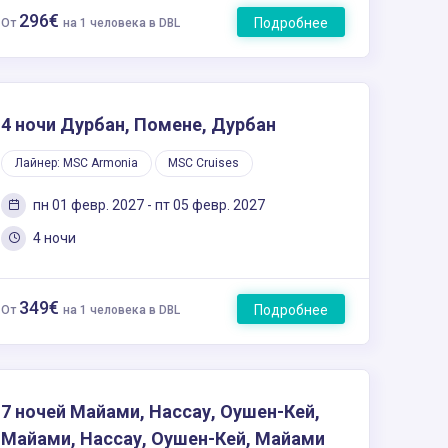
296€
Подробнее
От
на 1 человека в DBL
4 ночи Дурбан, Помене, Дурбан
Лайнер: MSC Armonia
MSC Cruises
пн 01 февр. 2027 - пт 05 февр. 2027
4 ночи
349€
Подробнее
От
на 1 человека в DBL
7 ночей Майами, Нассау, Оушен-Кей,
Майами, Нассау, Оушен-Кей, Майами