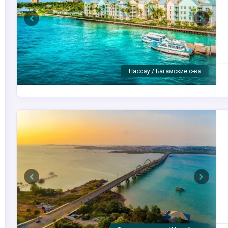
Previous
Next
Майами / США
Previous
Next