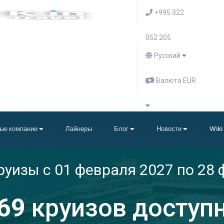
+995 322
052 205
Русский
Валюта EUR
ые компании
Лайнеры
Блог
Новости
Wiki
уизы с 01 февраля 2027 по 28 
69
круизов доступ