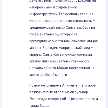
день это популярный курорт с красивыми
набережными и современной
инфраструктурой. Его символ и главная
историческая достопримечательность —
средневековый замок Санта-Барбара на
горе Бенатанкиль, которую за
причудливые очертания называют «лицом
мавра». Еще один мавританский след —
квартал Санта-Круз с узкими улочками,
яркими пятнами цветов и готической
церковью Санта-Мария, построенной на
месте арабской мечети.
Но все же главное в Аликанте — это море,
пляжи и укрытый пальмами бульвар
Эспланада с шеренгой кафе, ресторанов и
тапас-баров.