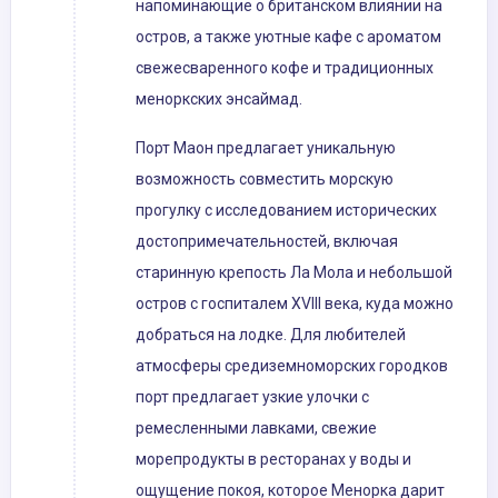
напоминающие о британском влиянии на
остров, а также уютные кафе с ароматом
свежесваренного кофе и традиционных
меноркских энсаймад.
Порт Маон предлагает уникальную
возможность совместить морскую
прогулку с исследованием исторических
достопримечательностей, включая
старинную крепость Ла Мола и небольшой
остров с госпиталем XVIII века, куда можно
добраться на лодке. Для любителей
атмосферы средиземноморских городков
порт предлагает узкие улочки с
ремесленными лавками, свежие
морепродукты в ресторанах у воды и
ощущение покоя, которое Менорка дарит