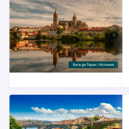
Previous
Next
Феррадоза / Португалия