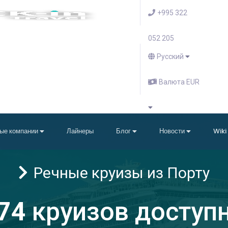
+995 322
052 205
Русский
Валюта EUR
ые компании
Лайнеры
Блог
Новости
Wiki
Речные круизы из Порту
74
круизов доступ