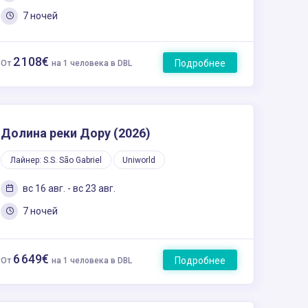
7 ночей
2 108€
Подробнее
От
на 1 человека в DBL
Долина реки Дору (2026)
Лайнер: S.S. São Gabriel
Uniworld
вс 16 авг. - вс 23 авг.
7 ночей
6 649€
Подробнее
От
на 1 человека в DBL