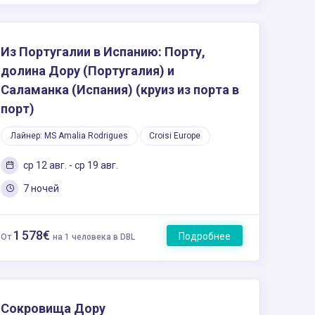
Из Португалии в Испанию: Порту,
долина Дору (Португалия) и
Саламанка (Испания) (круиз из порта в
порт)
Лайнер: MS Amalia Rodrigues
Croisi Europe
ср 12 авг. - ср 19 авг.
7 ночей
1 578€
Подробнее
От
на 1 человека в DBL
Сокровища Дору