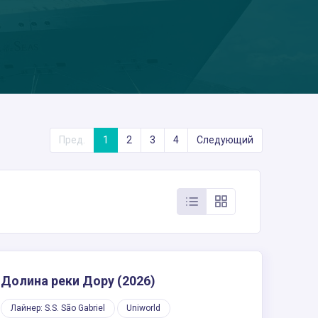
Пред.
1
2
3
4
Следующий
Долина реки Дору (2026)
Лайнер: S.S. São Gabriel
Uniworld