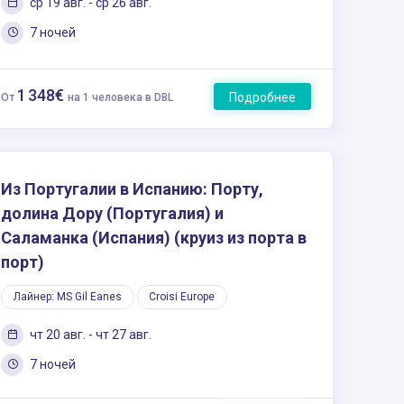
ср 19 авг. - ср 26 авг.
7 ночей
1 348€
Подробнее
От
на 1 человека в DBL
Из Португалии в Испанию: Порту,
долина Дору (Португалия) и
Саламанка (Испания) (круиз из порта в
порт)
Лайнер: MS Gil Eanes
Croisi Europe
чт 20 авг. - чт 27 авг.
7 ночей