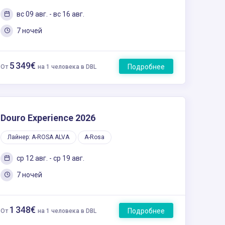
вс 09 авг. - вс 16 авг.
7 ночей
5 349€
Подробнее
От
на 1 человека в DBL
Douro Experience 2026
Лайнер: A-ROSA ALVA
A-Rosa
ср 12 авг. - ср 19 авг.
7 ночей
1 348€
Подробнее
От
на 1 человека в DBL