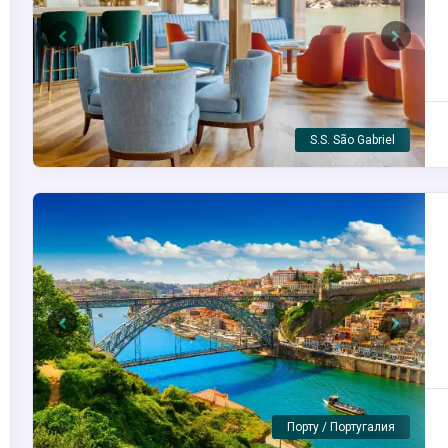
Previous
Next
Саламанка / Испания
Previous
Next
Леверинью / Португалия