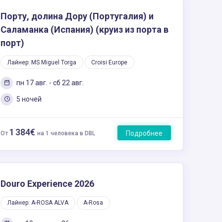
Порту, долина Дору (Португалия) и
Саламанка (Испания) (круиз из порта в
порт)
Лайнер: MS Miguel Torga
Croisi Europe
пн 17 авг. - сб 22 авг.
5 ночей
1 384€
Подробнее
От
на 1 человека в DBL
Douro Experience 2026
Лайнер: A-ROSA ALVA
A-Rosa