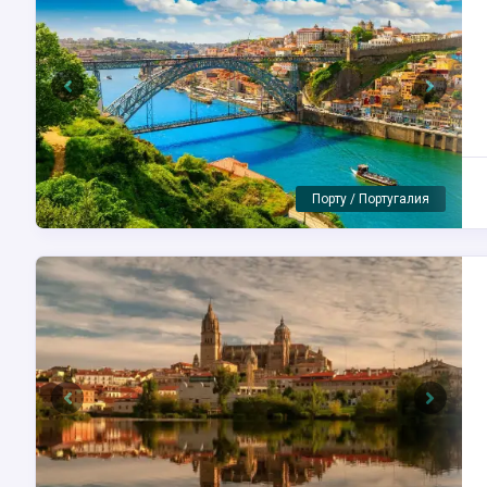
Previous
Next
Пиньян / Пиньяо / Португалия
Previous
Next