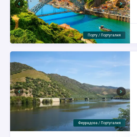
Previous
Next
Вега Террон / Испания
Previous
Next
Пиньян / Пиньяо / Португалия