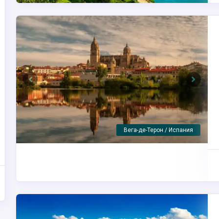
Previous
Next
Барса д'Альва / Португалия