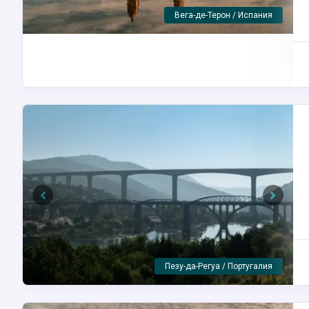
Пезу-да-Регуа / Португалия
Previous
Next
Порту / Португалия