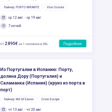
Лайнер: PORTO MIRANTE
Viva Cruises
ср 12 авг. - ср 19 авг.
7 ночей
2 895€
Подробнее
От
на 1 человека в DBL
Из Португалии в Испанию: Порту,
долина Дору (Португалия) и
Саламанка (Испания) (круиз из порта в
порт)
Лайнер: MS Gil Eanes
Croisi Europe
чт 13 авг. - чт 20 авг.