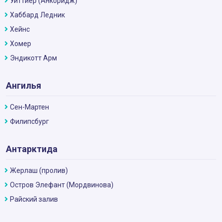
Уиттиер (Анкоридж)
Хаббард Ледник
Хейнс
Хомер
Эндикотт Арм
Ангилья
Сен-Мартен
Филипсбург
Антарктида
Жерлаш (пролив)
Остров Элефант (Мордвинова)
Райский залив