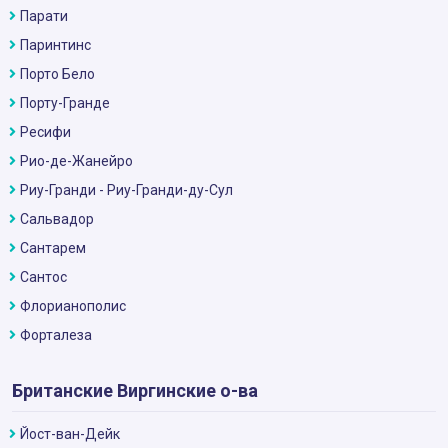
Парати
Паринтинс
Порто Бело
Порту-Гранде
Ресифи
Рио-де-Жанейро
Риу-Гранди - Риу-Гранди-ду-Сул
Сальвадор
Сантарем
Сантос
Флорианополис
Форталеза
Британские Виргинские о-ва
Йост-ван-Дейк