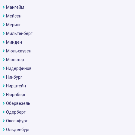
Мангейм
Мейсен
Меринг
Мильтенберг
Минден
Мюльхаузен
Мюнстер
Нидерфинов
Нинбург
Нирштейн
Нюрнберг
Обервезель
Одерберг
Оксенфурт
Ольденбург