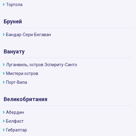
Тортола
Бруней
Бандар-Сери-Бегаван
Вануату
Луганвиль, остров Эспириту-Санто
Мистери остров
Порт-Вила
Великобритания
Абердин
Белфаст
Гибралтар