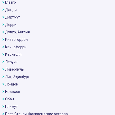
Глазго
Данди
Дартмут
Дерри
Дувур, Англия
Инвергордон
Квинсферри
Керкволл
Леруик
Ливерпуль
Лит, Эдинбург
Лондон
Ньюкасл
Обан
Плимут
Порт-Стэнли, Фолклендские острова