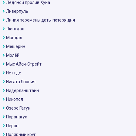
Ледяной пролив Хуна
Ливерпуль
Линия перемены даты потеря дня
Люнгдал
Мандал
Мешерин
Молёй
Мыс Айси-Стрейт
Нет где
Нигата Япония
Нидерланштайн
Никопол
Озеро Гатун
Паранагуа
Перон
Полярный круг