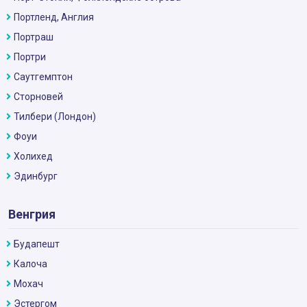
Портленд, Англия
Портраш
Портри
Саутгемптон
Сторновей
Тилбери (Лондон)
Фоуи
Холихед
Эдинбург
Венгрия
Будапешт
Калоча
Мохач
Эстергом