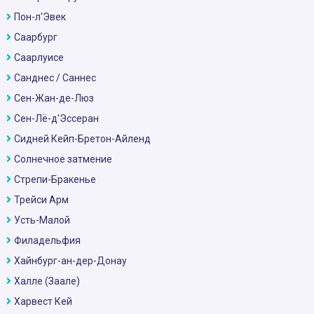
Пон-л'Эвек
Саарбург
Саарлуисе
Санднес / Саннес
Сен-Жан-де-Люз
Сен-Лё-д'Эссеран
Сидней Кейп-Бретон-Айленд
Солнечное затмение
Стрепи-Бракенье
Трейси Арм
Усть-Малой
Филадельфия
Хайнбург-ан-дер-Донау
Халле (Заале)
Харвест Кей