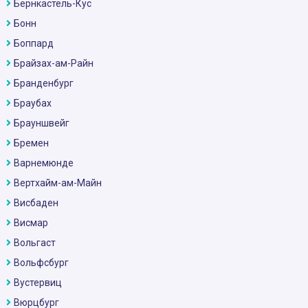
Бернкастель-Кус
Бонн
Боппард
Брайзах-ам-Райн
Бранденбург
Браубах
Брауншвейг
Бремен
Варнемюнде
Вертхайм-ам-Майн
Висбаден
Висмар
Вольгаст
Вольфсбург
Вустервиц
Вюрцбург