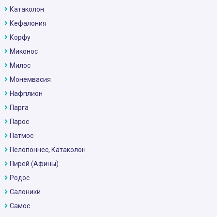
Катаколон
Кефалония
Корфу
Миконос
Милос
Монемвасия
Нафплион
Парга
Парос
Патмос
Пелопоннес, Катаколон
Пирей (Афины)
Родос
Салоники
Самос