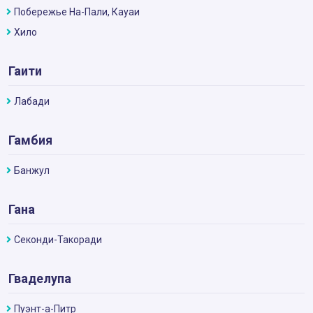
Побережье На-Пали, Кауаи
Хило
Гаити
Лабади
Гамбия
Банжул
Гана
Секонди-Такоради
Гваделупа
Пуэнт-а-Питр