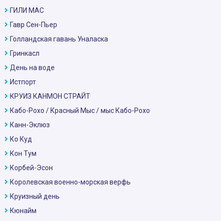
ГИЛИ МАС
Гавр Сен-Пьер
Голландская гавань Уналаска
Гринкасл
День на воде
Истпорт
КРУИЗ КАНМОН СТРАЙТ
Кабо-Рохо / Красный Мыс / мыс Кабо-Рохо
Канн-Эклюз
Ко Куд
Кон Тум
Корбей-Эсон
Королевская военно-морская верфь
Круизный день
Кюнайм