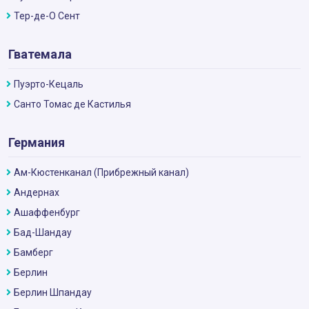
Тер-де-О Сент
Гватемала
Пуэрто-Кецаль
Санто Томас де Кастилья
Германия
Ам-Кюстенканал (Прибрежный канал)
Андернах
Ашаффенбург
Бад-Шандау
Бамберг
Берлин
Берлин Шпандау