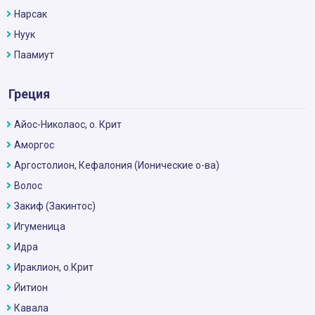
Нарсак
Нуук
Паамиут
Греция
Айос-Николаос, о. Крит
Аморгос
Аргостолион, Кефалония (Ионические о-ва)
Волос
Закиф (Закинтос)
Игуменица
Идра
Ираклион, о.Крит
Йитион
Кавала