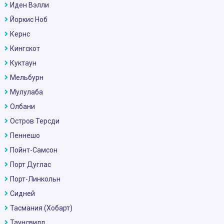
Иден Вэлли
Йоркис Ноб
Кернс
Кингскот
Куктаун
Мельбурн
Мулулаба
Олбани
Остров Терсди
Пеннешо
Пойнт-Самсон
Порт Дуглас
Порт-Линкольн
Сидней
Тасмания (Хобарт)
Таунсвилл