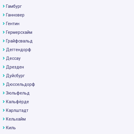
Гамбург
Ганновер
Гентин
Гермерсхайм
Грайфсвальд
Деггендорф
Дессау
Дрезден
Дуйсбург
Дюссельдорф
Зюльфельд
Кальфёрде
Карлштадт
Кельхайм
Киль