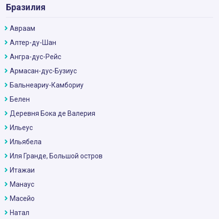
Бразилия
Авраам
Алтер-ду-Шан
Ангра-дус-Рейс
Армасан-дус-Бузиус
Бальнеариу-Камбориу
Белен
Деревня Бока де Валерия
Ильеус
Ильябела
Иля Гранде, Большой остров
Итажаи
Манаус
Масейо
Натал