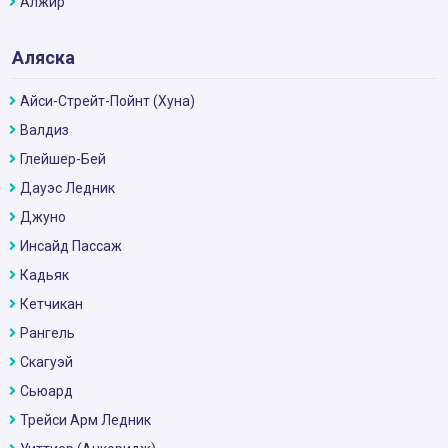
Алжир
Аляска
Айси-Стрейт-Пойнт (Хуна)
Валдиз
Глейшер-Бей
Дауэс Ледник
Джуно
Инсайд Пассаж
Кадьяк
Кетчикан
Рангель
Скагуэй
Сьюард
Трейси Арм Ледник