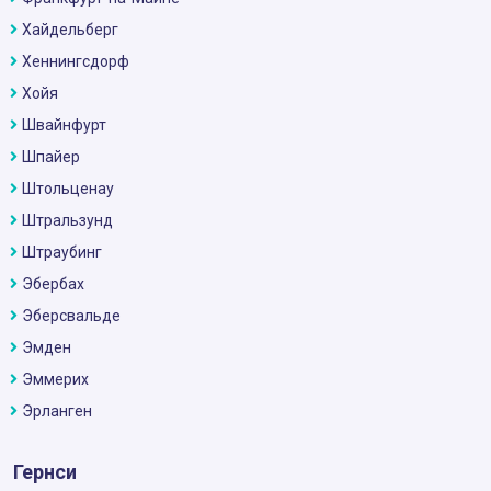
Хайдельберг
Хеннингсдорф
Хойя
Швайнфурт
Шпайер
Штольценау
Штральзунд
Штраубинг
Эбербах
Эберсвальде
Эмден
Эммерих
Эрланген
Гернси