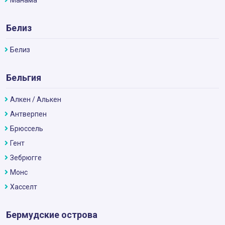
Манама
Белиз
Белиз
Бельгия
Алкен / Алькен
Антверпен
Брюссель
Гент
Зебрюгге
Монс
Хасселт
Бермудские острова