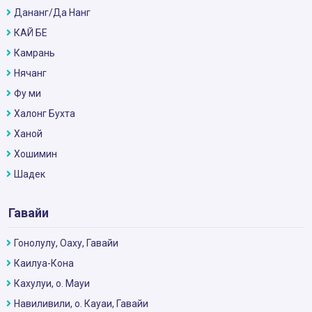
Дананг/Да Нанг
КАЙ БЕ
Камрань
Нячанг
Фу ми
Халонг Бухта
Ханой
Хошимин
Шадек
Гавайи
Гонолулу, Оаху, Гавайи
Каилуа-Кона
Кахулуи, о. Мауи
Навиливили, о. Кауаи, Гавайи