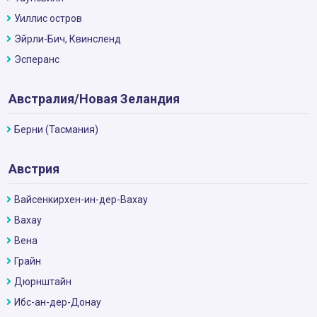
Уиллис остров
Эйрли-Бич, Квинсленд
Эсперанс
Австралия/Новая Зеландия
Берни (Тасмания)
Австрия
Вайсенкирхен-ин-дер-Вахау
Вахау
Вена
Грайн
Дюрнштайн
Ибс-ан-дер-Донау