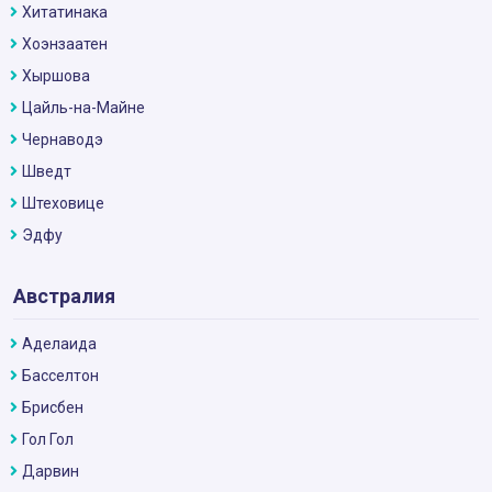
Хитатинака
Хоэнзаатен
Хыршова
Цайль-на-Майне
Чернаводэ
Шведт
Штеховице
Эдфу
Австралия
Аделаида
Басселтон
Брисбен
Гол Гол
Дарвин