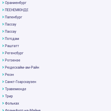
Ораниенбург
ПЕЕНЕМЮНДЕ
Папенбург
Пассау
Пассау
Потсдам
Раштатт
Регенсбург
Ротзензе
Рюдесхайм-ам-Райн
Рюэн
Санкт-Гоарсхаузен
Травемюнде
Трир
Фольках
Франкфурт-на-Майне