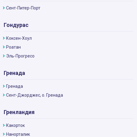
Сент-Питер-Порт
Гондурас
Кокcен-Хоул
Роатан
Эль-Прогресо
Гренада
Гренада
Сент-Джорджес, о. Гренада
Гренландия
Какорток
Нанорталик