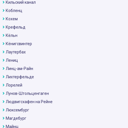
Кильский канал
Кобленц
Кохем
Крефельд
Кёльн
Кёнигсвинтер
Лаутербах
Лениц
Линц-ам-Райн
Лихтерфельде
Лорелей
Лунов-Штольценгаген
Людвигсхафен на Рейне
Люксембург
Магдебург
Майнц