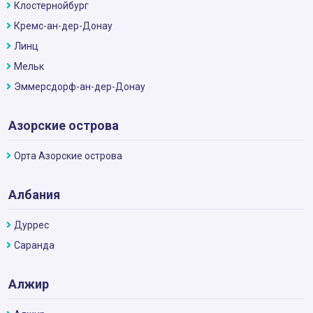
Клостернойбург
Кремс-ан-дер-Донау
Линц
Мельк
Эммерсдорф-ан-дер-Донау
Азорские острова
Орта Азорские острова
Албания
Дуррес
Саранда
Алжир