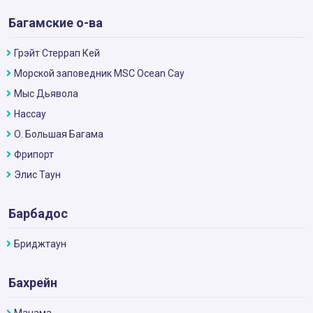
Багамские о-ва
Грэйт Стеррап Кей
Морской заповедник MSC Ocean Cay
Мыс Дьявола
Нассау
О. Большая Багама
Фрипорт
Элис Таун
Барбадос
Бриджтаун
Бахрейн