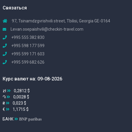
Связаться
97, Tsinamdzgvrishvili street, Tbilisi, Georgia GE-0164
Levan.osepaishvili@checkin-travel.com
+995 555 382 830
+995 598 177 599
+995 599 171 603
+995 599 682 626
Курс валют на: 09-08-2026
zł
0,2812 $
֏
0,0028 $
₴
0,023 $
€
1,1715 $
БАНК
BNP paribas