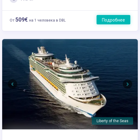
509€
Подробнее
От
на 1 человека в DBL
Previous
Next
Liberty of the Seas