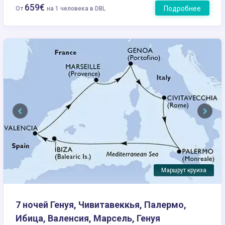
659€
Подробнее
От
на 1 человека в DBL
Previous
Next
Маршрут круиза
7 ночей Генуя, Чивитавеккья, Палермо,
Ибица, Валенсия, Марсель, Генуя