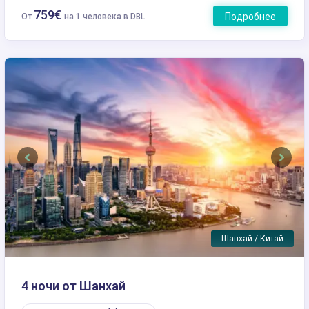
759€
Подробнее
От
на 1 человека в DBL
Previous
Next
Шанхай / Китай
4 ночи от Шанхай