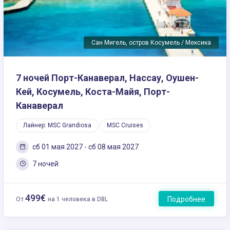
Сан Мигель, остров Косумель / Мексика
7 ночей Порт-Канаверал, Нассау, Оушен-
Кей, Косумель, Коста-Майя, Порт-
Канаверал
Лайнер: MSC Grandiosa
MSC Cruises
сб 01 мая 2027 - сб 08 мая 2027
7 ночей
499€
Подробнее
От
на 1 человека в DBL