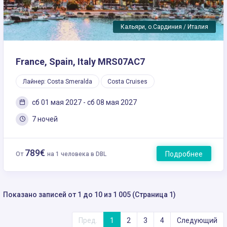
Кальяри, о.Сардиния / Италия
France, Spain, Italy MRS07AC7
Лайнер: Costa Smeralda
Costa Cruises
сб 01 мая 2027 - сб 08 мая 2027
7 ночей
789€
Подробнее
От
на 1 человека в DBL
Показано записей от 1 до 10 из 1 005 (Страница 1)
Пред.
1
2
3
4
Следующий