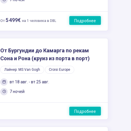
5 499€
Подробнее
От
на 1 человека в DBL
От Бургундии до Камарга по рекам
Сона и Рона (круиз из порта в порт)
Лайнер: MS Van Gogh
Croisi Europe
вт 18 авг. - вт 25 авг.
7 ночей
Подробнее