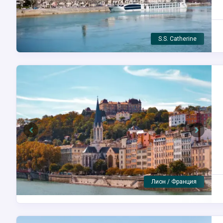
Макон / Франция
Previous
Next
Турнон-сюр-Рон / Франция