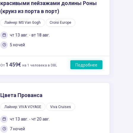
красивыми пейзажами долины Роны
(круиз из порта в порт)
Лайнер: MS Van Gogh
Croisi Europe
чт 13 авг. - вт 18 авг.
5 ночей
1 459€
Подробнее
От
на 1 человека в DBL
Цвета Прованса
Лайнер: VIVA VOYAGE
Viva Cruises
чт 13 авг. - чт 20 авг.
7 ночей