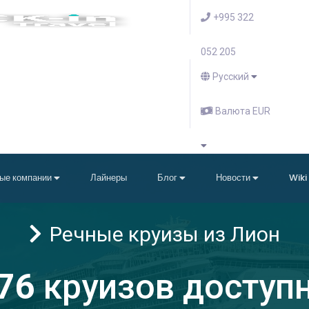
+995 322
052 205
Русский
Валюта EUR
ые компании
Лайнеры
Блог
Новости
Wiki
Речные круизы из Лион
76
круизов доступ