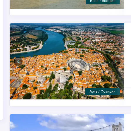
Турнон-сюр-Рон / Франция
Previous
Next
Маршрут круиза