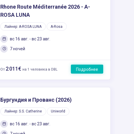
Rhone Route Méditerranée 2026 - A-
ROSA LUNA
Лайнер: A-ROSA LUNA
A-Rosa
вс 16 авг. - вс 23 авг.
7 ночей
2 011€
Подробнее
От
на 1 человека в DBL
Бургундия и Прованс (2026)
Лайнер: S.S. Catherine
Uniworld
вс 16 авг. - вс 23 авг.
7 ночей