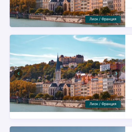
Лион / Франция
Previous
Next
Вивье-ле-Монтань / Франция