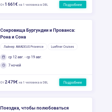
1 661€
Подробнее
От
на 1 человека в DBL
Сокровища Бургундии и Прованса:
Рона и Сона
Лайнер: AMADEUS Provence
Lueftner Cruises
ср 12 авг. - ср 19 авг.
7 ночей
2 479€
Подробнее
От
на 1 человека в DBL
Поездка, чтобы полюбоваться