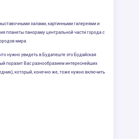
 выставочными залами, картинными галереями и
ия планеты панораму центральной части города с
ородов мира.
что нужно увидеть в Будапеште это Будайская
орый поразит Вас разнообразием интереснейших
дник), который, конечно же, тоже нужно включить