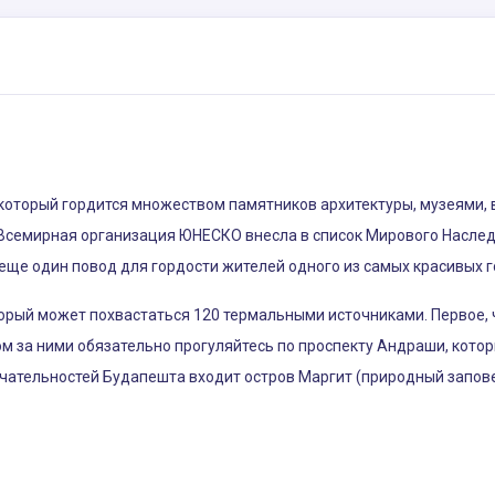
 который гордится множеством памятников архитектуры, музеями,
Всемирная организация ЮНЕСКО внесла в список Мирового Наслед
еще один повод для гордости жителей одного из самых красивых г
орый может похвастаться 120 термальными источниками. Первое, 
ом за ними обязательно прогуляйтесь по проспекту Андраши, кот
ечательностей Будапешта входит остров Маргит (природный запове