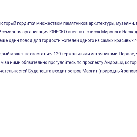
 который гордится множеством памятников архитектуры, музеями,
Всемирная организация ЮНЕСКО внесла в список Мирового Наслед
еще один повод для гордости жителей одного из самых красивых г
орый может похвастаться 120 термальными источниками. Первое, 
ом за ними обязательно прогуляйтесь по проспекту Андраши, кот
ечательностей Будапешта входит остров Маргит (природный запове