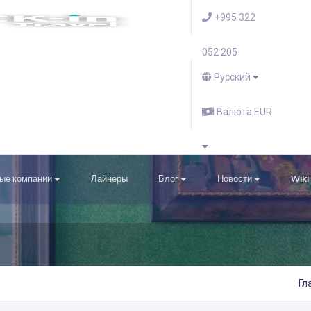
+995 322
052 205
Русский
Валюта EUR
ые компании
Лайнеры
Блог
Новости
Wiki
Гл