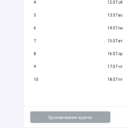
4
12.07 сб
5
13.07 вс
6
14.07 пн
7
15.07 вт
8
16.07 ср
9
17.07 чт
10
18.07 пт
Бронирование круиза