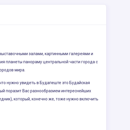
 выставочными залами, картинными галереями и
ия планеты панораму центральной части города с
ородов мира.
что нужно увидеть в Будапеште это Будайская
орый поразит Вас разнообразием интереснейших
дник), который, конечно же, тоже нужно включить