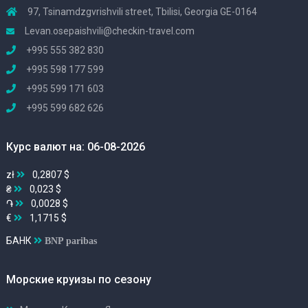
97, Tsinamdzgvrishvili street, Tbilisi, Georgia GE-0164
Levan.osepaishvili@checkin-travel.com
+995 555 382 830
+995 598 177 599
+995 599 171 603
+995 599 682 626
Курс валют на: 06-08-2026
zł
0,2807 $
₴
0,023 $
֏
0,0028 $
€
1,1715 $
БАНК
BNP paribas
Морские круизы по сезону