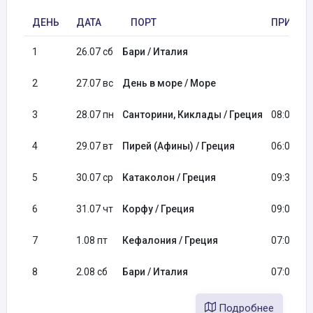
ДЕНЬ
ДАТА
ПОРТ
ПРИБЫТ
1
26.07 сб
Бари / Италия
2
27.07 вс
День в море / Море
3
28.07 пн
Санторини, Киклады / Греция
08:00
4
29.07 вт
Пирей (Афины) / Греция
06:00
5
30.07 ср
Катаколон / Греция
09:30
6
31.07 чт
Корфу / Греция
09:00
7
1.08 пт
Кефалония / Греция
07:00
8
2.08 сб
Бари / Италия
07:00
Подробнее