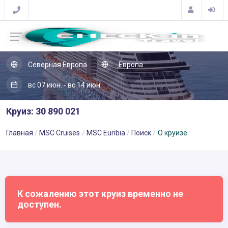
Северная Европа
Европа
вс 07 июн. - вс 14 июн.
Круиз: 30 890 021
Главная
MSC Cruises
MSC Euribia
Поиск
О круизе
К сожалению этот круиз временно не
доступен.