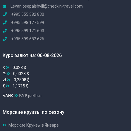
Levan.osepaishvili@checkin-travel.com
+995 555 382 830
+995 598 177 599
+995 599 171 603
+995 599 682 626
Курс валют на: 06-08-2026
₴
0,023 $
֏
0,0028 $
zł
0,2808 $
€
1,1715 $
БАНК
BNP paribas
Морские круизы по сезону
Морские Круизы в Январе