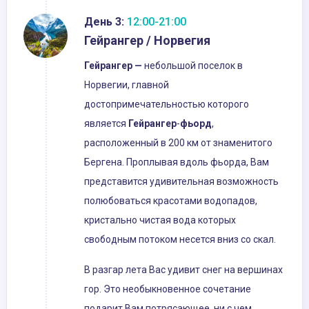
День 3:
12:00-21:00
Гейрангер / Норвегия
Гейрангер —
небольшой поселок в
Норвегии, главной
достопримечательностью которого
является
Гейрангер
-
фьорд
,
расположенный в 200 км от знаменитого
Бергена. Проплывая вдоль фьорда, Вам
представится удивительная возможность
полюбоваться красотами водопадов,
кристально чистая вода которых
свободным потоком несется вниз со скал.
В разгар лета Вас удивит снег на вершинах
гор. Это необыкновенное сочетание
подарит Вам потрясающее, ни с чем