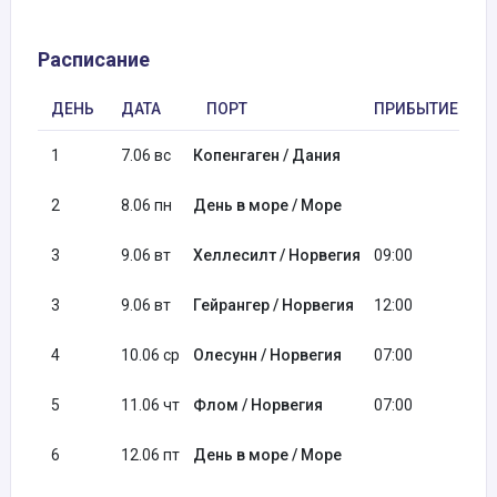
Расписание
ДЕНЬ
ДАТА
ПОРТ
ПРИБЫТИЕ
О
1
7.06 вс
Копенгаген / Дания
1
2
8.06 пн
День в море / Море
3
9.06 вт
Хеллесилт / Норвегия
09:00
0
3
9.06 вт
Гейрангер / Норвегия
12:00
2
4
10.06 ср
Олесунн / Норвегия
07:00
1
5
11.06 чт
Флом / Норвегия
07:00
1
6
12.06 пт
День в море / Море