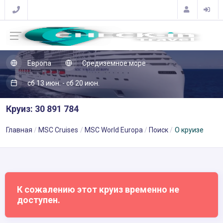
Европа
Средиземное море
сб 13 июн. - сб 20 июн.
Круиз: 30 891 784
Главная
MSC Cruises
MSC World Europa
Поиск
О круизе
К сожалению этот круиз временно не
доступен.