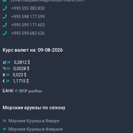
Levan.osepaishvili@checkin-travel.com
+995 555 382 830
+995 598 177 599
+995 599 171 603
+995 599 682 626
Курс валют на: 09-08-2026
zł
0,2812 $
֏
0,0028 $
₴
0,023 $
€
1,1715 $
БАНК
BNP paribas
Морские круизы по сезону
Морские Круизы в Январе
Морские Круизы в Феврале