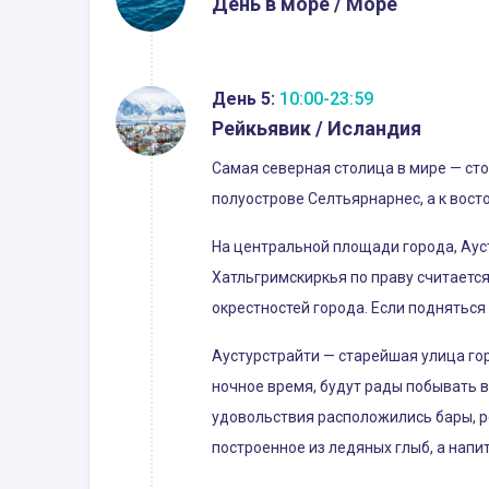
День в море / Море
День 5:
10:00-23:59
Рейкьявик / Исландия
Самая северная столица в мире — ст
полуострове Селтьярнарнес, а к восто
На центральной площади города, Ауст
Хатльгримскиркья по праву считаетс
окрестностей города. Если подняться
Аустурстрайти — старейшая улица гор
ночное время, будут рады побывать в
удовольствия расположились бары, р
построенное из ледяных глыб, а напи