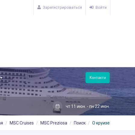
Зарегистрироваться
Войти
Контакти
чт 11 июн. - пн 22 июн.
ая
MSC Cruises
MSC Preziosa
Поиск
О круизе