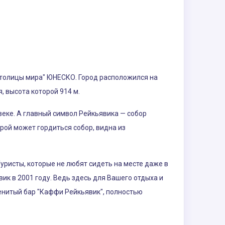
й столицы мира" ЮНЕСКО. Город расположился на
, высота которой 914 м.
веке. А главный символ Рейкьявика — собор
рой может гордиться собор, видна из
уристы, которые не любят сидеть на месте даже в
ик в 2001 году. Ведь здесь для Вашего отдыха и
енитый бар "Каффи Рейкьявик", полностью