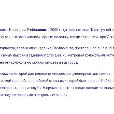
олица Исландии,
Рейкьявик
, с 2000 года носит статус "Культурно
ку от него возвысились горные массивы, среди которых и гора Эсья
урвалур, возвысилось здание Парламента, построенное еще в 19 
я самым высоким зданием Исландии. 75-метровая колокольня, кото
 на эту колокольню можно увидеть весь город.
ода, на которой расположено множество сувенирных магазинов. Т
 самой горячей европейской столице, которой был признан Рейкьяв
естораны, ночные клубы. А прямо в центре городе находится знам
тки подаются прямо в ледяных стаканах.