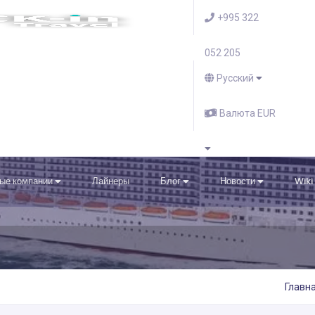
+995 322
052 205
Русский
Валюта EUR
ые компании
Лайнеры
Блог
Новости
Wiki
Главн