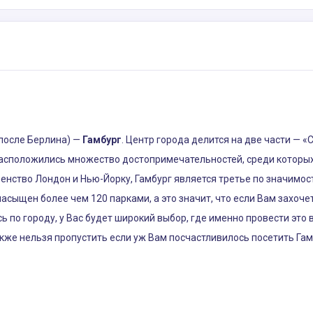
(после Берлина) —
Гамбург
. Центр города делится на две части — «
расположились множество достопримечательностей, среди которых
венство Лондон и Нью-Йорку, Гамбург является третье по значимо
асыщен более чем 120 парками, а это значит, что если Вам захоче
ь по городу, у Вас будет широкий выбор, где именно провести это
кже нельзя пропустить если уж Вам посчастливилось посетить Гам