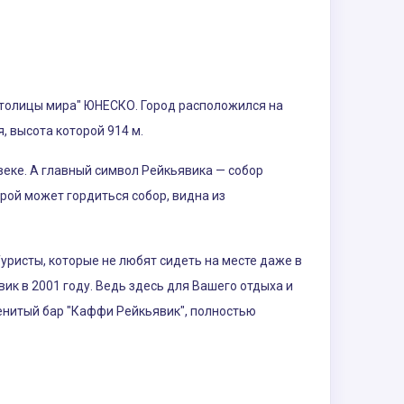
й столицы мира" ЮНЕСКО. Город расположился на
, высота которой 914 м.
веке. А главный символ Рейкьявика — собор
рой может гордиться собор, видна из
уристы, которые не любят сидеть на месте даже в
ик в 2001 году. Ведь здесь для Вашего отдыха и
енитый бар "Каффи Рейкьявик", полностью