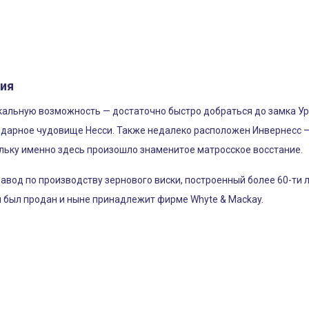
ния
альную возможность — достаточно быстро добраться до замка Урх
ндарное чудовище Несси. Также недалеко расположен Инвернесс —
ольку именно здесь произошло знаменитое матросское восстание.
вод по производству зернового виски, построенный более 60-ти л
н был продан и ныне принадлежит фирме Whyte & Mackay.