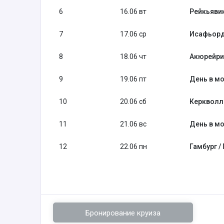
6
16.06 вт
Рейкьявик
7
17.06 ср
Исафьорд
8
18.06 чт
Акюрейри
9
19.06 пт
День в мо
10
20.06 сб
Керкволл
11
21.06 вс
День в мо
12
22.06 пн
Гамбург /
Бронирование круиза