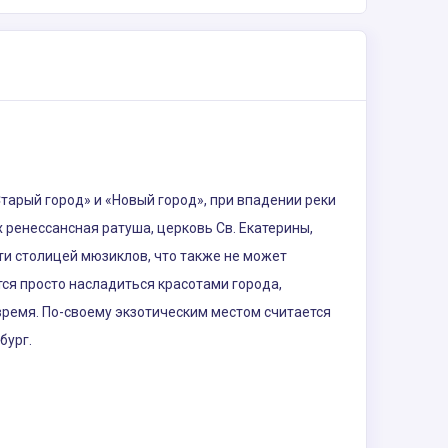
Старый город» и «Новый город», при впадении реки
 ренессансная ратуша, церковь Св. Екатерины,
сти столицей мюзиклов, что также не может
тся просто насладиться красотами города,
 время. По-своему экзотическим местом считается
бург.