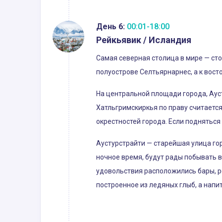
День 6:
00:01-18:00
Рейкьявик / Исландия
Самая северная столица в мире — ст
полуострове Селтьярнарнес, а к восто
На центральной площади города, Ауст
Хатльгримскиркья по праву считаетс
окрестностей города. Если подняться
Аустурстрайти — старейшая улица гор
ночное время, будут рады побывать в
удовольствия расположились бары, р
построенное из ледяных глыб, а напи