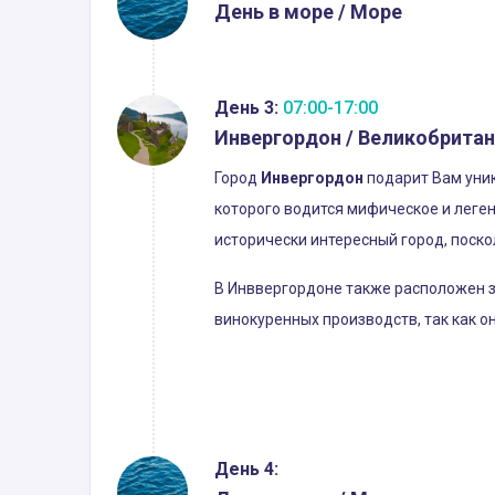
День в море / Море
День 3:
07:00-17:00
Инвергордон / Великобрита
Город
Инвергордон
подарит Вам уник
которого водится мифическое и леге
исторически интересный город, поск
В Инввергордоне также расположен за
винокуренных производств, так как о
День 4: