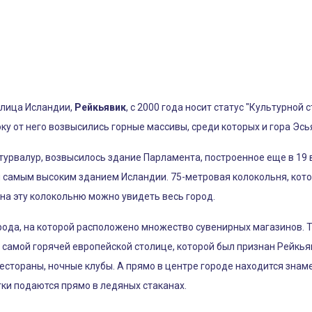
олица Исландии,
Рейкьявик
, с 2000 года носит статус "Культурно
ку от него возвысились горные массивы, среди которых и гора Эсья
урвалур, возвысилось здание Парламента, построенное еще в 19 
я самым высоким зданием Исландии. 75-метровая колокольня, кото
 на эту колокольню можно увидеть весь город.
ода, на которой расположено множество сувенирных магазинов. Т
 самой горячей европейской столице, которой был признан Рейкьяв
естораны, ночные клубы. А прямо в центре городе находится знам
тки подаются прямо в ледяных стаканах.