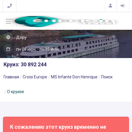
Дору
пн 08 июн. - пн 15 июн.
Круиз: 30 892 244
Главная
Croisi Europe
MS Infante Don Henrique
Поиск
О круизе
К сожалению этот круиз временно не