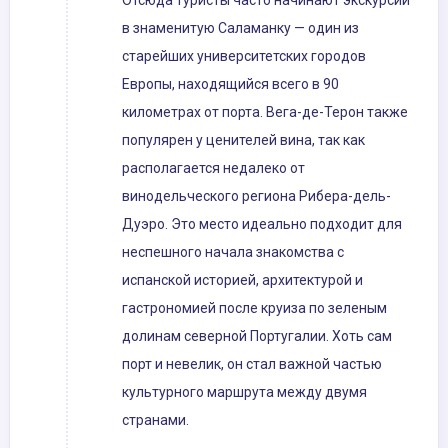
Отсюда туристы часто начинают экскурсии
в знаменитую Саламанку — один из
старейших университетских городов
Европы, находящийся всего в 90
километрах от порта. Вега-де-Терон также
популярен у ценителей вина, так как
располагается недалеко от
винодельческого региона Рибера-дель-
Дуэро. Это место идеально подходит для
неспешного начала знакомства с
испанской историей, архитектурой и
гастрономией после круиза по зеленым
долинам северной Португалии. Хоть сам
порт и невелик, он стал важной частью
культурного маршрута между двумя
странами.