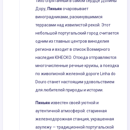
Тихо спрятанный в самом сердце Долины
Дору,
Пиньян
очаровывает
виноградниками, раскинувшимися
террасами над извилистой рекой. Этот
небольшой португальский город считается
одним из главных центров виноделия
региона и входит в список Всемирного
наследия ЮНЕСКО. Отсюда отправляются
многочисленные речные круизы, а поездка
по живописной железной дороге Linha do
Douro станет настоящим удовольствием
для любителей природы и истории.
Пиньян
известен своей уютной и
аутентичной атмосферой: старинная
железнодорожная станция, украшенная
азулежу — традиционной португальской