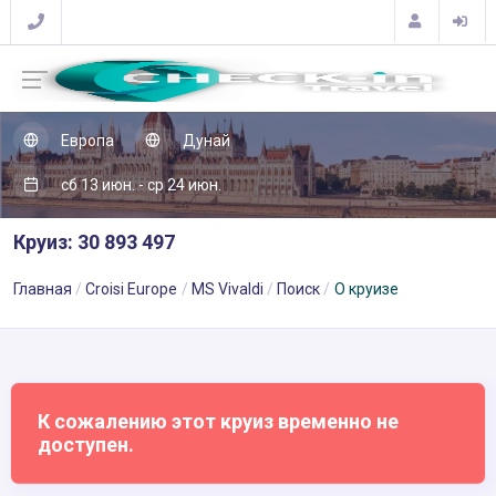
Европа
Дунай
сб 13 июн. - ср 24 июн.
Круиз: 30 893 497
Главная
Croisi Europe
MS Vivaldi
Поиск
О круизе
К сожалению этот круиз временно не
доступен.