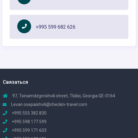
+995 599 682 626
Связаться
97, Tsinamdzgvrishvili street, Tbilisi, Georgia GE-0164
Levan.osepaishvili@checkin-travel.com
+995 555 382 830
+995 598 177 599
+995 599 171 603