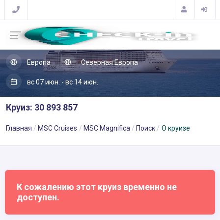
Европа
Северная Европа
вс 07 июн. - вс 14 июн.
Круиз: 30 893 857
Главная
MSC Cruises
MSC Magnifica
Поиск
О круизе
К сожалению этот круиз временно не
доступен.