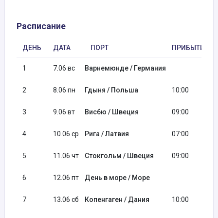
Расписание
ДЕНЬ
ДАТА
ПОРТ
ПРИБЫТИЕ
1
7.06 вс
Варнемюнде / Германия
2
8.06 пн
Гдыня / Польша
10:00
3
9.06 вт
Висбю / Швеция
09:00
4
10.06 ср
Рига / Латвия
07:00
5
11.06 чт
Стокгольм / Швеция
09:00
6
12.06 пт
День в море / Море
7
13.06 сб
Копенгаген / Дания
10:00