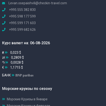
Levan.osepaishvili@checkin-travel.com
+995 555 382 830
+995 598 177 599
+995 599 171 603
+995 599 682 626
Курс валют на: 06-08-2026
₴
0,023 $
zł
0,2809 $
֏
0,0028 $
€
1,1715 $
БАНК
BNP paribas
Морские круизы по сезону
Морские Круизы в Январе
Морские Круизы в Феврале