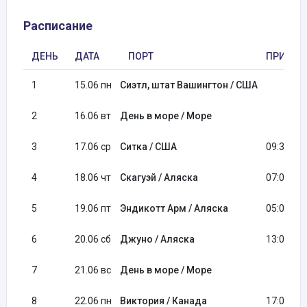
Расписание
ДЕНЬ
ДАТА
ПОРТ
ПРИБЫТ
1
15.06 пн
Сиэтл, штат Вашингтон / США
2
16.06 вт
День в море / Море
3
17.06 ср
Ситка / США
09:30
4
18.06 чт
Скагуэй / Аляска
07:00
5
19.06 пт
Эндикотт Арм / Аляска
05:00
6
20.06 сб
Джуно / Аляска
13:00
7
21.06 вс
День в море / Море
8
22.06 пн
Виктория / Канада
17:00