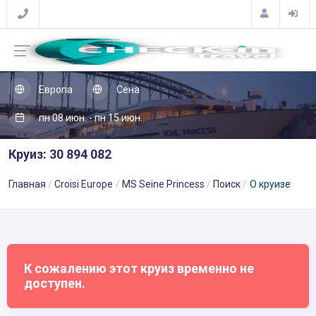
Европа
Сена
пн 08 июн. - пн 15 июн.
Круиз: 30 894 082
Главная
Croisi Europe
MS Seine Princess
Поиск
О круизе
К сожалению этот круиз временно не
доступен.