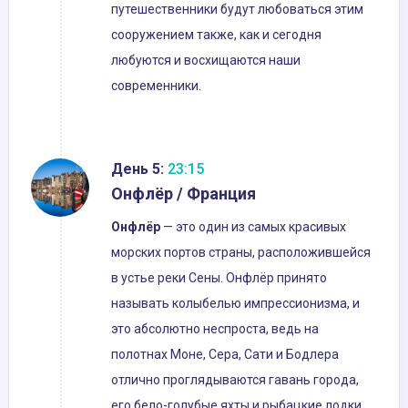
путешественники будут любоваться этим
сооружением также, как и сегодня
любуются и восхищаются наши
современники.
День 5:
23:15
Онфлёр / Франция
Онфлёр
— это один из самых красивых
морских портов страны, расположившейся
в устье реки Сены. Онфлёр принято
называть колыбелью импрессионизма, и
это абсолютно неспроста, ведь на
полотнах Моне, Сера, Сати и Бодлера
отлично проглядываются гавань города,
его бело-голубые яхты и рыбацкие лодки.