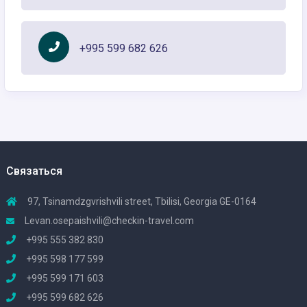
+995 599 682 626
Связаться
97, Tsinamdzgvrishvili street, Tbilisi, Georgia GE-0164
Levan.osepaishvili@checkin-travel.com
+995 555 382 830
+995 598 177 599
+995 599 171 603
+995 599 682 626