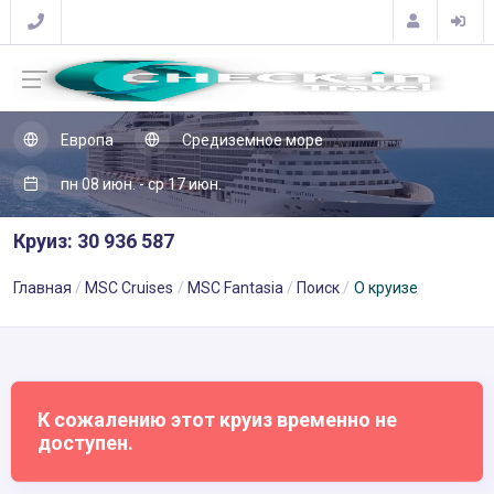
Европа
Средиземное море
пн 08 июн. - ср 17 июн.
Круиз: 30 936 587
Главная
MSC Cruises
MSC Fantasia
Поиск
О круизе
К сожалению этот круиз временно не
доступен.