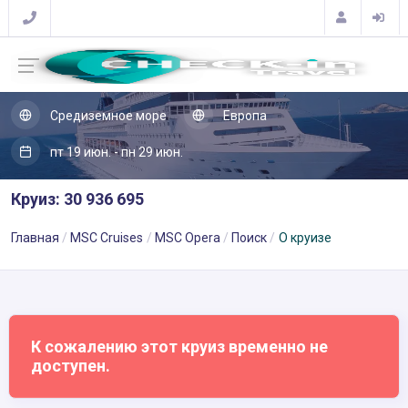
Средиземное море
Европа
пт 19 июн. - пн 29 июн.
Круиз: 30 936 695
Главная
MSC Cruises
MSC Opera
Поиск
О круизе
К сожалению этот круиз временно не
доступен.