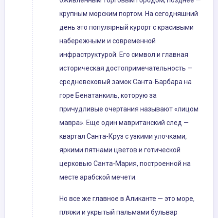
оживленным торговым городом, позднее —
крупным морским портом. На сегодняшний
день это популярный курорт с красивыми
набережными и современной
инфраструктурой. Его символ и главная
историческая достопримечательность —
средневековый замок Санта-Барбара на
горе Бенатанкиль, которую за
причудливые очертания называют «лицом
мавра». Еще один мавританский след —
квартал Санта-Круз с узкими улочками,
яркими пятнами цветов и готической
церковью Санта-Мария, построенной на
месте арабской мечети.
Но все же главное в Аликанте — это море,
пляжи и укрытый пальмами бульвар