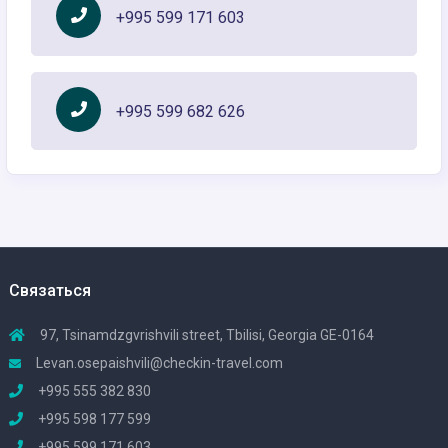
+995 599 171 603
+995 599 682 626
Связаться
97, Tsinamdzgvrishvili street, Tbilisi, Georgia GE-0164
Levan.osepaishvili@checkin-travel.com
+995 555 382 830
+995 598 177 599
+995 599 171 603