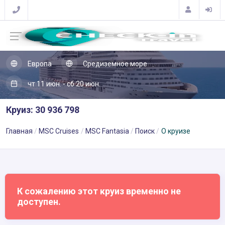
Европа
Средиземное море
чт 11 июн. - сб 20 июн.
Круиз: 30 936 798
Главная
MSC Cruises
MSC Fantasia
Поиск
О круизе
К сожалению этот круиз временно не
доступен.