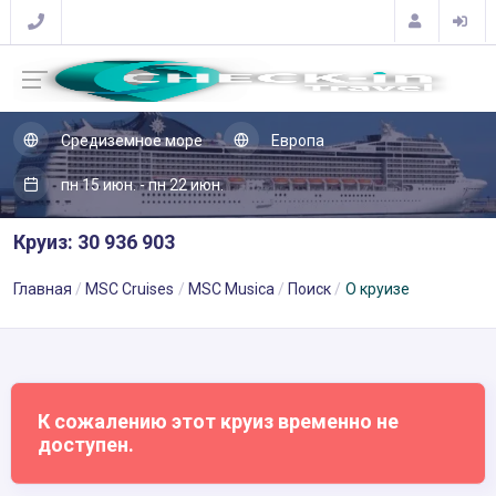
Средиземное море
Европа
пн 15 июн. - пн 22 июн.
Круиз: 30 936 903
Главная
MSC Cruises
MSC Musica
Поиск
О круизе
К сожалению этот круиз временно не
доступен.