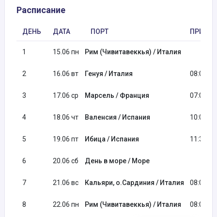
Расписание
ДЕНЬ
ДАТА
ПОРТ
ПРИБЫ
1
15.06 пн
Рим (Чивитавеккья) / Италия
2
16.06 вт
Генуя / Италия
08:00
3
17.06 ср
Марсель / Франция
07:00
4
18.06 чт
Валенсия / Испания
10:00
5
19.06 пт
Ибица / Испания
11:30
6
20.06 сб
День в море / Море
7
21.06 вс
Кальяри, о.Сардиния / Италия
08:00
8
22.06 пн
Рим (Чивитавеккья) / Италия
08:00