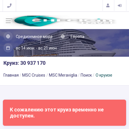
Средиземное море
Европа
вс 14 июн. - вс 21 июн.
Круиз: 30 937 170
Главная
MSC Cruises
MSC Meraviglia
Поиск
О круизе
К сожалению этот круиз временно не
доступен.