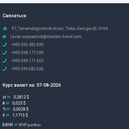
Связаться
97, Tsinamdzgvrishvili street, Tbilisi, Georgia GE-0164
Levan.osepaishvili@checkin-travel.com
+995 555 382 830
+995 598 177 599
+995 599 171 603
+995 599 682 626
Курс валют на: 07-08-2026
zł
0,2812 $
₴
0,023 $
֏
0,0028 $
€
1,1715 $
БАНК
BNP paribas