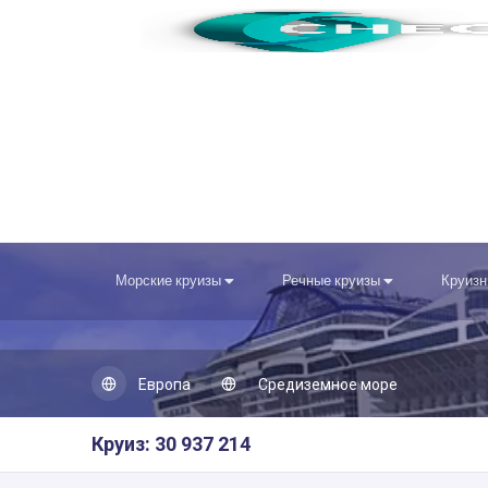
Морские круизы
Речные круизы
Круизн
Европа
Средиземное море
Круиз: 30 937 214