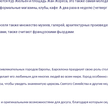
ются Кур Жюльен и площадь Жан Жореса, это также самая молоде
ормальные магазины, клубы, кафе. А два раза в неделю (четверг
еля также множество музеев, галерей, архитектурных произведени
ками, также считают французскими фьордами.
ривлекательных городов Европы, Барселона празднует свою роль сто
елает его любимым для многих людей во всем мире. Город особенно и
ира, чтобы увидеть знаменитую церковь Святого Семейства и другие м
и оригинальными возможностями для досуга, благодаря которым сюд