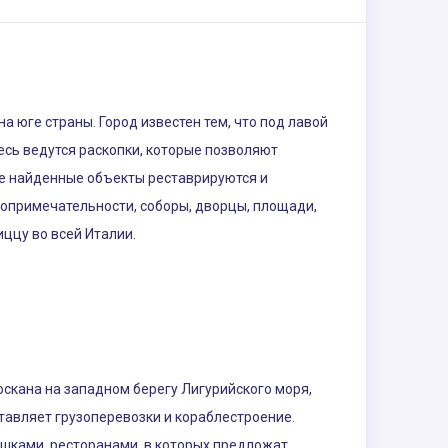
 юге страны. Город известен тем, что под лавой
есь ведутся раскопки, которые позволяют
се найденные объекты реставрируются и
топримечательности, соборы, дворцы, площади,
ццу во всей Италии.
оскана на западном берегу Лигурийского моря,
тавляет грузоперевозки и кораблестроение.
фешками, ресторанами, в которых предложат