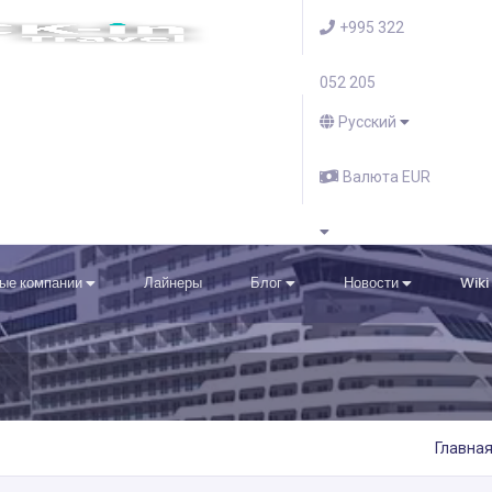
+995 322
052 205
Русский
Валюта EUR
ые компании
Лайнеры
Блог
Новости
Wiki
Главна