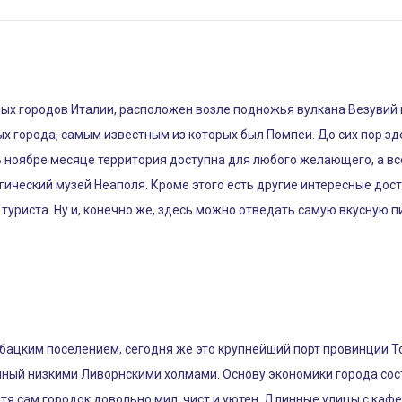
ых городов Италии, расположен возле подножья вулкана Везувий на
х города, самым известным из которых был Помпеи. До сих пор зд
В ноябре месяце территория доступна для любого желающего, а в
ический музей Неаполя. Кроме этого есть другие интересные дос
уриста. Ну и, конечно же, здесь можно отведать самую вкусную пи
ыбацким поселением, сегодня же это крупнейший порт провинции Т
енный низкими Ливорнскими холмами. Основу экономики города сос
отя сам городок довольно мил, чист и уютен. Длинные улицы с ка