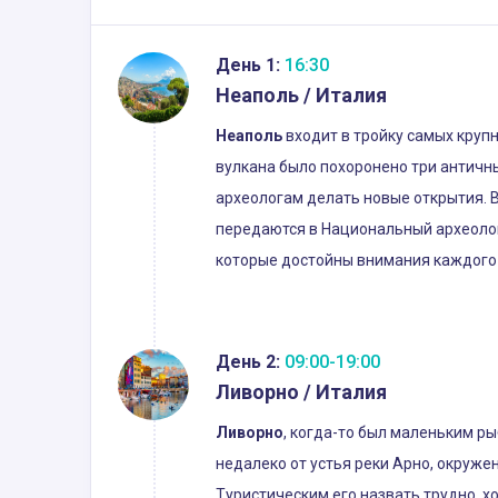
День 1:
16:30
Неаполь / Италия
Неаполь
входит в тройку самых крупн
вулкана было похоронено три античны
археологам делать новые открытия. 
передаются в Национальный археолог
которые достойны внимания каждого т
День 2:
09:00-19:00
Ливорно / Италия
Ливорно
, когда-то был маленьким р
недалеко от устья реки Арно, окруж
Туристическим его назвать трудно, х