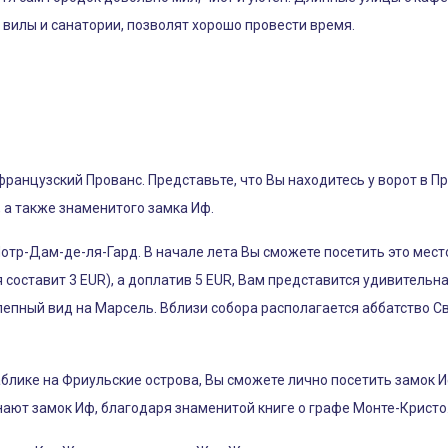
вилы и санатории, позволят хорошо провести время.
анцузский Прованс. Представьте, что Вы находитесь у ворот в Пр
 а также знаменитого замка Иф.
отр-Дам-де-ля-Гард. В начале лета Вы сможете посетить это мес
 составит 3 EUR), а доплатив 5 EUR, Вам представится удивитель
лепный вид на Марсель. Вблизи собора располагается аббатство С
блике на Фриульские острова, Вы сможете лично посетить замок 
нают замок Иф, благодаря знаменитой книге о графе Монте-Кристо