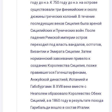
году до н.э. К 750 году до н.э. на острове
существовали три финикийские и около
дюжины греческих колоний. В течение
последующих веков Сицилия была ареной
Сицилийских и Пунических войн. После
падения Римской империи остров
переходил под власть вандалов, остготов,
Византии и Эмирата Сицилии. Затем
норманнский завоевание привело к
созданию Королевства Сицилия, позже
правившегося Гогенштауфенами,
Анжуйской династией, Испанией и
Габсбургами. В XVIII веке вместе с
Неаполем образовало Королевство Обеих
Сицилий, а в 1860 году в результате похода
Гарибальди вошло в состав Италии.