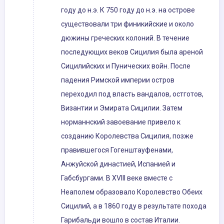
году до н.э. К 750 году до н.э. на острове
существовали три финикийские и около
дюжины греческих колоний. В течение
последующих веков Сицилия была ареной
Сицилийских и Пунических войн. После
падения Римской империи остров
переходил под власть вандалов, остготов,
Византии и Эмирата Сицилии. Затем
норманнский завоевание привело к
созданию Королевства Сицилия, позже
правившегося Гогенштауфенами,
Анжуйской династией, Испанией и
Габсбургами. В XVIII веке вместе с
Неаполем образовало Королевство Обеих
Сицилий, а в 1860 году в результате похода
Гарибальди вошло в состав Италии.