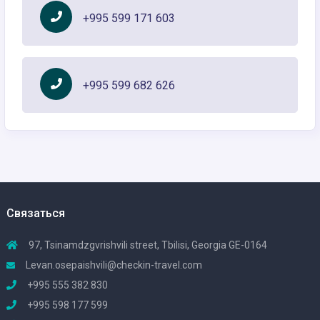
+995 599 171 603
+995 599 682 626
Связаться
97, Tsinamdzgvrishvili street, Tbilisi, Georgia GE-0164
Levan.osepaishvili@checkin-travel.com
+995 555 382 830
+995 598 177 599