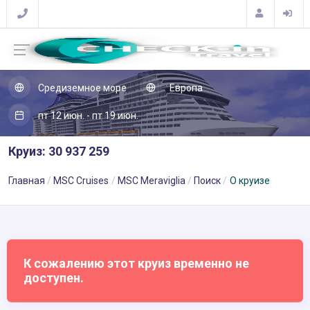
Средиземное море
Европа
пт 12 июн. - пт 19 июн.
Круиз: 30 937 259
Главная
MSC Cruises
MSC Meraviglia
Поиск
О круизе
К сожалению этот круиз временно не
доступен.