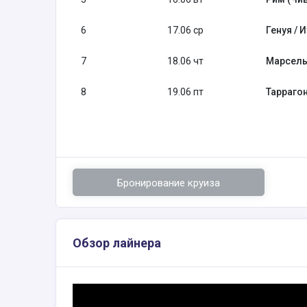
6
17.06 ср
Генуя / 
7
18.06 чт
Марсель
8
19.06 пт
Таррагон
Бронирование круиза
Обзор лайнера