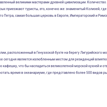
тавленный великими мастерами древней цивилизации. Количество
орых приезжают туристы, это, конечно же: знаменитый Колизей, гд
го Петра, самая большая церковь в Европе, Императорский и Рим
лии, расположенный в Генуэзской бухте на берегу Лигурийского м
аже сегодня является излюбленным местом для резиденций влияте
 кафешку, что бы насладиться великолепной морской кухней и от
ротать время в океанариуме, где представлено более 500 видов р