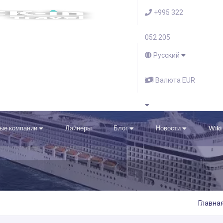
+995 322
052 205
Русский
Валюта EUR
ые компании
Лайнеры
Блог
Новости
Wiki
Главна