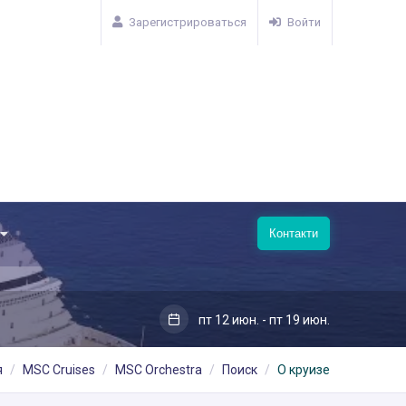
Зарегистрироваться
Войти
Контакти
пт 12 июн. - пт 19 июн.
я
MSC Cruises
MSC Orchestra
Поиск
О круизе