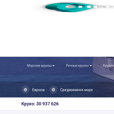
Морские круизы
Речные круизы
Круизн
Европа
Средиземное море
Круиз: 30 937 626