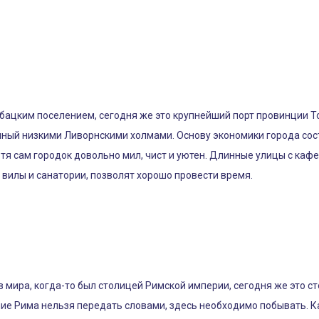
ыбацким поселением, сегодня же это крупнейший порт провинции Т
енный низкими Ливорнскими холмами. Основу экономики города сос
отя сам городок довольно мил, чист и уютен. Длинные улицы с ка
вилы и санатории, позволят хорошо провести время.
 мира, когда-то был столицей Римской империи, сегодня же это с
ичие Рима нельзя передать словами, здесь необходимо побывать. К