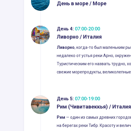
День в море / Море
День 4:
07:00-20:00
Ливорно / Италия
Ливорно
, когда-то был маленьким р
недалеко от устья реки Арно, окруж
Туристическим его назвать трудно, х
свежие морепродукты, великолепные 
День 5:
07:00-19:00
Рим (Чивитавеккья) / Италия
Рим
— один из самых древних городов
на берегах реки Тибр. Красоту и вел