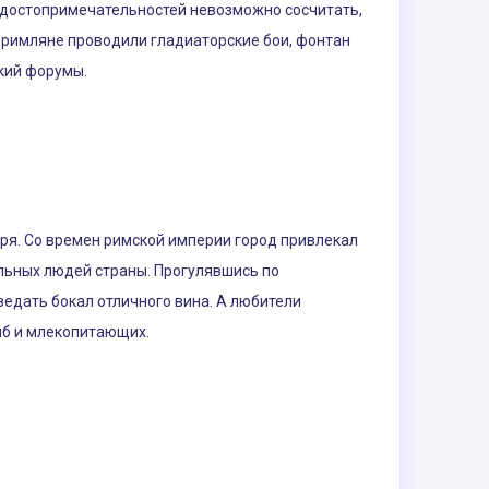
 достопримечательностей невозможно сосчитать,
е римляне проводили гладиаторские бои, фонтан
ский форумы.
оря. Со времен римской империи город привлекал
льных людей страны. Прогулявшись по
ведать бокал отличного вина. А любители
ыб и млекопитающих.