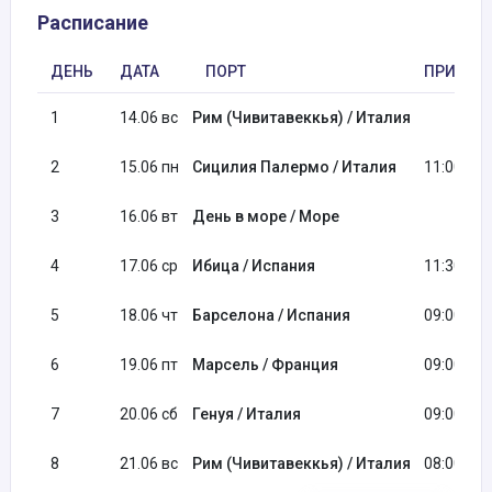
Расписание
ДЕНЬ
ДАТА
ПОРТ
ПРИБЫТ
1
14.06 вс
Рим (Чивитавеккья) / Италия
2
15.06 пн
Сицилия Палермо / Италия
11:00
3
16.06 вт
День в море / Море
4
17.06 ср
Ибица / Испания
11:30
5
18.06 чт
Барселона / Испания
09:00
6
19.06 пт
Марсель / Франция
09:00
7
20.06 сб
Генуя / Италия
09:00
8
21.06 вс
Рим (Чивитавеккья) / Италия
08:00