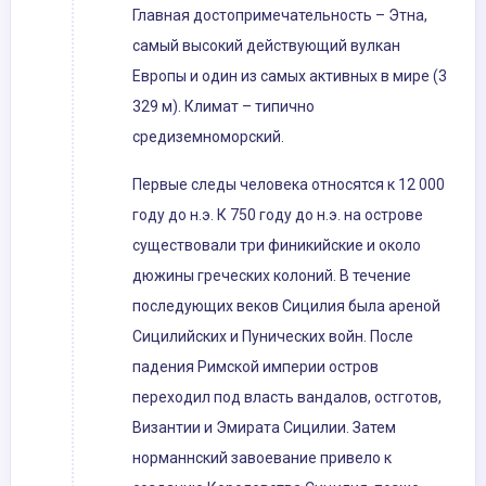
Главная достопримечательность – Этна,
самый высокий действующий вулкан
Европы и один из самых активных в мире (3
329 м). Климат – типично
средиземноморский.
Первые следы человека относятся к 12 000
году до н.э. К 750 году до н.э. на острове
существовали три финикийские и около
дюжины греческих колоний. В течение
последующих веков Сицилия была ареной
Сицилийских и Пунических войн. После
падения Римской империи остров
переходил под власть вандалов, остготов,
Византии и Эмирата Сицилии. Затем
норманнский завоевание привело к