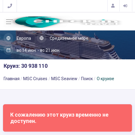
Европа
Средиземное море
вс 14 июн. - вс 21 июн.
Круиз: 30 938 110
Главная
MSC Cruises
MSC Seaview
Поиск
О круизе
К сожалению этот круиз временно не
доступен.