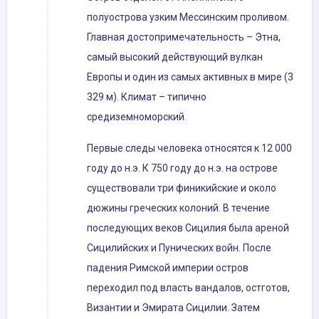
полуострова узким Мессинским проливом.
Главная достопримечательность – Этна,
самый высокий действующий вулкан
Европы и один из самых активных в мире (3
329 м). Климат – типично
средиземноморский.
Первые следы человека относятся к 12 000
году до н.э. К 750 году до н.э. на острове
существовали три финикийские и около
дюжины греческих колоний. В течение
последующих веков Сицилия была ареной
Сицилийских и Пунических войн. После
падения Римской империи остров
переходил под власть вандалов, остготов,
Византии и Эмирата Сицилии. Затем