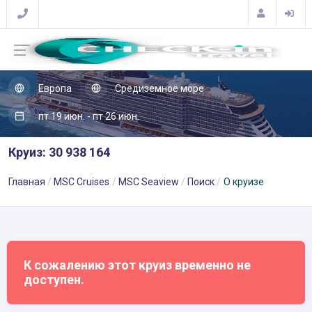
Европа
Средиземное море
пт 19 июн. - пт 26 июн.
Круиз: 30 938 164
Главная
MSC Cruises
MSC Seaview
Поиск
О круизе
К сожалению этот круиз временно не
доступен.