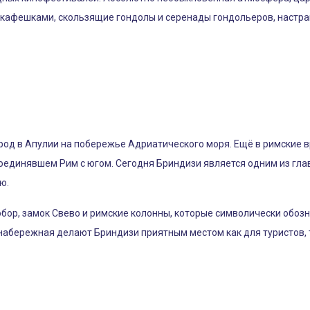
 кафешками, скользящие гондолы и серенады гондольеров, настра
род в Апулии на побережье Адриатического моря. Ещё в римские
соединявшем Рим с югом. Сегодня Бриндизи является одним из гла
ю.
собор, замок Свево и римские колонны, которые символически обо
 набережная делают Бриндизи приятным местом как для туристов, 