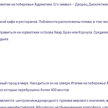
орватии на побережье Адриатики. Его символ – Дворец Диоклетиа
лной кафе и ресторанов. Поблизости расположены пляжи, в том чи
тправиться на хорватские острова Хвар, Брач или Корчула. Среди
дыха.
ный город в мире. Находиться он на севере Италии на побережье 
ез которые переброшено более 400 мостов.
 является центром международного туризма мирового значения, 
ных кинофестивалей. Абсолютно необыкновенная атмосфера, царящ