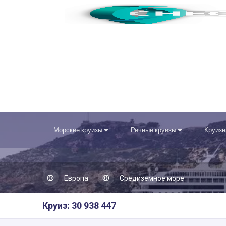
Морские круизы
Речные круизы
Круизн
Европа
Средиземное море
Круиз: 30 938 447