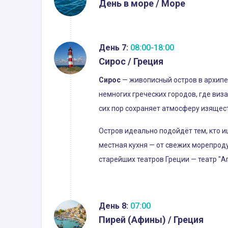
День в море / Море
День 7:
08:00-18:00
Сирос / Греция
Сирос
— живописный остров в архипел
немногих греческих городов, где виз
сих пор сохраняет атмосферу изящест
Остров идеально подойдёт тем, кто 
местная кухня — от свежих морепроду
старейших театров Греции — театр "А
День 8:
07:00
Пирей (Афины) / Греция