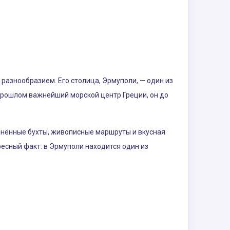
разнообразием. Его столица, Эрмуполи, — один из
 прошлом важнейший морской центр Греции, он до
динённые бухты, живописные маршруты и вкусная
ресный факт: в Эрмуполи находится один из