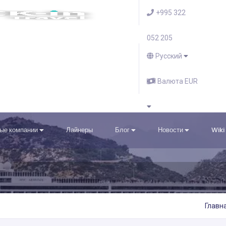
+995 322
052 205
Русский
Валюта EUR
ые компании
Лайнеры
Блог
Новости
Wiki
Главн