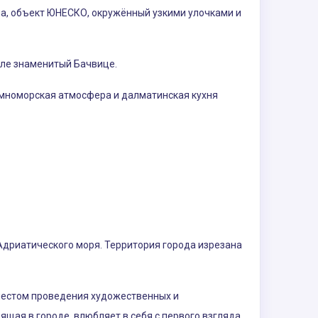
на, объект ЮНЕСКО, окружённый узкими улочками и
сле знаменитый Бачвице.
земноморская атмосфера и далматинская кухня
Адриатического моря. Территория города изрезана
местом проведения художественных и
ая в городе, влюбляет в себя с первого взгляда.