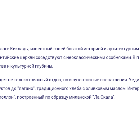
аге Киклады, известный своей богатой историей и архитектурным 
антийские церкви соседствуют с неоклассическими особняками. В
ва и культурной глубины.
ищет не только пляжный отдых, но и аутентичные впечатления. Уе
ктов до "лагано", традиционного хлеба с оливковым маслом. Инте
поллон", построенный по образцу миланской "Ла Скала".