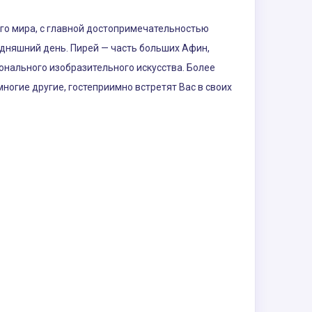
ого мира, с главной достопримечательностью
одняшний день. Пирей — часть больших Афин,
нального изобразительного искусства. Более
ногие другие, гостеприимно встретят Вас в своих