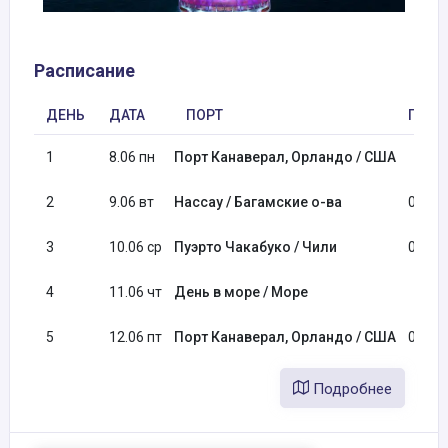
Расписание
ДЕНЬ
ДАТА
ПОРТ
ПРИБ
1
8.06 пн
Порт Канаверал, Орландо / США
2
9.06 вт
Нассау / Багамские о-ва
09:00
3
10.06 ср
Пуэрто Чакабуко / Чили
07:00
4
11.06 чт
День в море / Море
5
12.06 пт
Порт Канаверал, Орландо / США
06:00
Подробнее