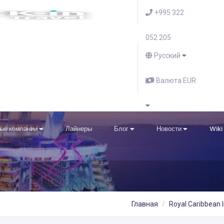
+995 322
052 205
Русский
Валюта EUR
ые компании
Лайнеры
Блог
Новости
Wiki
Главная
Royal Caribbean I