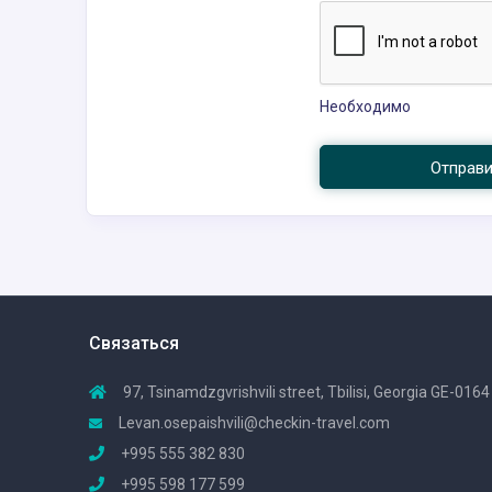
Необходимо
Отправ
Связаться
97, Tsinamdzgvrishvili street, Tbilisi, Georgia GE-0164
Levan.osepaishvili@checkin-travel.com
+995 555 382 830
+995 598 177 599