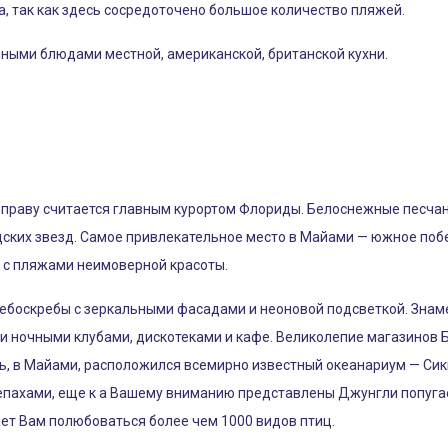
, так как здесь сосредоточено большое количество пляжей.
ными блюдами местной, американской, британской кухни.
о праву считается главным курортом Флориды. Белоснежные песча
удских звезд. Самое привлекательное место в Майами — южное поб
 с пляжами неимоверной красоты.
ебоскребы с зеркальными фасадами и неоновой подсветкой. Знам
и ночными клубами, дискотеками и кафе. Великолепие магазинов 
сь, в Майами, расположился всемирно известный океанариум — Сик
пахами, еще к а Вашему вниманию представлены Джунгли попугаев
ает Вам полюбоваться более чем 1000 видов птиц.