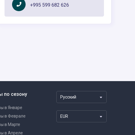
+995 599 682 626
ы по сезону
Русский
ы в Январе
зы в Феврале
EUR
ы в Марте
ы в Апреле