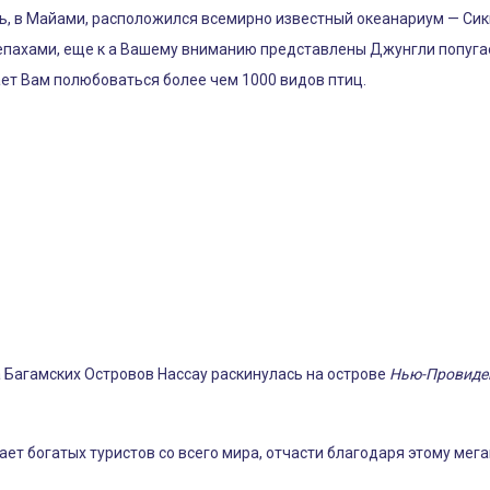
сь, в Майами, расположился всемирно известный океанариум — Сик
пахами, еще к а Вашему вниманию представлены Джунгли попугаев
ает Вам полюбоваться более чем 1000 видов птиц.
 Багамских Островов Нассау раскинулась на острове
Нью-Провиде
ет богатых туристов со всего мира, отчасти благодаря этому мега