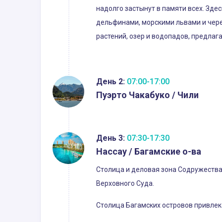
надолго застынут в памяти всех. Зде
дельфинами, морскими львами и чере
растений, озер и водопадов, предлаг
День 2:
07:00-17:00
Пуэрто Чакабуко / Чили
День 3:
07:30-17:30
Нассау / Багамские о-ва
Столица и деловая зона Содружества
Верховного Суда.
Столица Багамских островов привлека