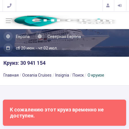
Европа
Северная Европа
сб 20 июн. - чт 02 июл.
Круиз: 30 941 154
Главная
Oceania Cruises
Insignia
Поиск
О круизе
К сожалению этот круиз временно не
доступен.