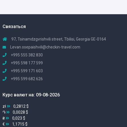
Связаться
97, Tsinamdzgvrishvili street, Tbilisi, Georgia GE-0164
Levan.osepaishvili@checkin-travel.com
+995 555 382 830
+995 598 177 599
+995 599 171 603
+995 599 682 626
Курс валют на: 09-08-2026
zł
0,2812 $
֏
0,0028 $
₴
0,023 $
€
1,1715 $