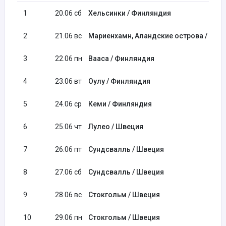
1
20.06 сб
Хельсинки / Финляндия
2
21.06 вс
Мариенхамн, Аландские острова / Фин
3
22.06 пн
Вааса / Финляндия
4
23.06 вт
Оулу / Финляндия
5
24.06 ср
Кеми / Финляндия
6
25.06 чт
Лулео / Швеция
7
26.06 пт
Сундсвалль / Швеция
8
27.06 сб
Сундсвалль / Швеция
9
28.06 вс
Стокгольм / Швеция
10
29.06 пн
Стокгольм / Швеция