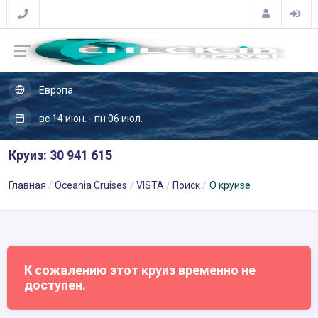
Европа
вс 14 июн. - пн 06 июл.
Круиз: 30 941 615
Главная
Oceania Cruises
VISTA
Поиск
О круизе
К сожалению этот круиз временно не
доступен.