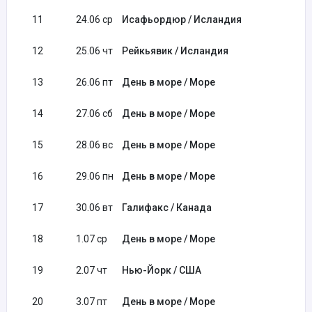
11
24.06 ср
Исафьордюр / Исландия
07
12
25.06 чт
Рейкьявик / Исландия
07
13
26.06 пт
День в море / Море
14
27.06 сб
День в море / Море
15
28.06 вс
День в море / Море
16
29.06 пн
День в море / Море
17
30.06 вт
Галифакс / Канада
09
18
1.07 ср
День в море / Море
19
2.07 чт
Нью-Йорк / США
06
20
3.07 пт
День в море / Море