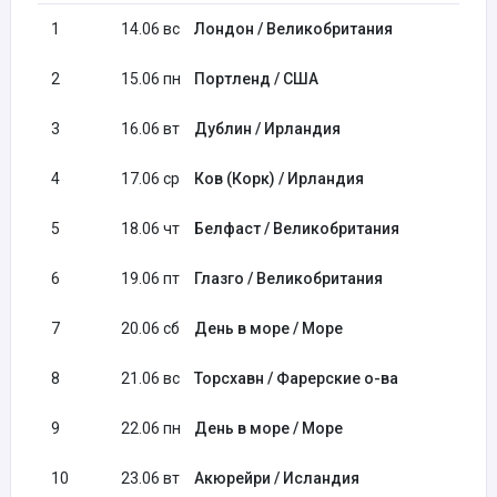
1
14.06 вс
Лондон / Великобритания
07
2
15.06 пн
Портленд / США
07
3
16.06 вт
Дублин / Ирландия
08
4
17.06 ср
Ков (Корк) / Ирландия
08
5
18.06 чт
Белфаст / Великобритания
10
6
19.06 пт
Глазго / Великобритания
07
7
20.06 сб
День в море / Море
8
21.06 вс
Торсхавн / Фарерские о-ва
07
9
22.06 пн
День в море / Море
10
23.06 вт
Акюрейри / Исландия
07