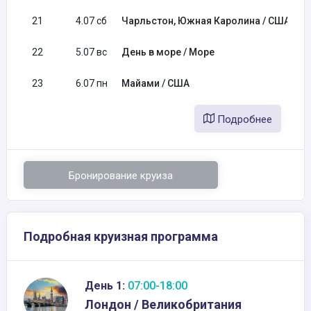
21
4.07 сб
Чарльстон, Южная Каролина / США
09
22
5.07 вс
День в море / Море
23
6.07 пн
Майами / США
07
Подробнее
Бронирование круиза
Подробная круизная программа
День 1:
07:00-18:00
Лондон / Великобритания