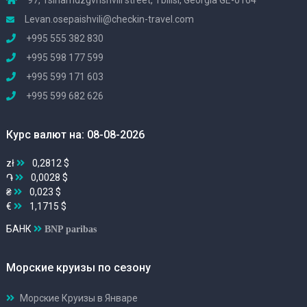
97, Tsinamdzgvrishvili street, Tbilisi, Georgia GE-0164
Levan.osepaishvili@checkin-travel.com
+995 555 382 830
+995 598 177 599
+995 599 171 603
+995 599 682 626
Курс валют на: 08-08-2026
zł
0,2812 $
֏
0,0028 $
₴
0,023 $
€
1,1715 $
БАНК
BNP paribas
Морские круизы по сезону
Морские Круизы в Январе