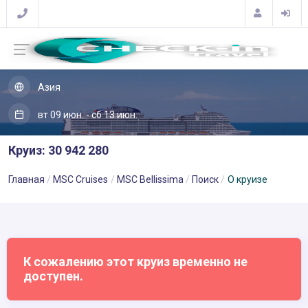
Азия
вт 09 июн. - сб 13 июн.
Круиз: 30 942 280
Главная
MSC Cruises
MSC Bellissima
Поиск
О круизе
К сожалению этот круиз временно не
доступен.