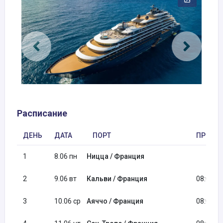
Расписание
ДЕНЬ
ДАТА
ПОРТ
ПРИБЫ
1
8.06 пн
Ницца / Франция
2
9.06 вт
Кальви / Франция
08:00
3
10.06 ср
Аяччо / Франция
08:00