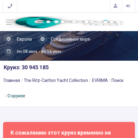
Европа
Средиземное море
пн 08 июн. - вс 14 июн.
Круиз: 30 945 185
Главная
The Ritz-Carlton Yacht Collection
EVRIMA
Поиск
О круизе
К сожалению этот круиз временно не