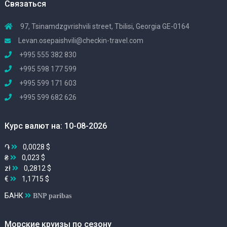
Связаться
97, Tsinamdzgvrishvili street, Tbilisi, Georgia GE-0164
Levan.osepaishvili@checkin-travel.com
+995 555 382 830
+995 598 177 599
+995 599 171 603
+995 599 682 626
Курс валют на: 10-08-2026
֏
0,0028 $
₴
0,023 $
zł
0,2812 $
€
1,1715 $
БАНК
BNP paribas
Морские круизы по сезону