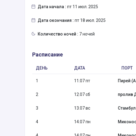
Дата начала :
пт 11 июл. 2025
Дата окончания :
пт 18 июл. 2025
Количество ночей :
7 ночей
Расписание
ДЕНЬ
ДАТА
ПОРТ
1
11.07 пт
Пирей (А
2
12.07 сб
пролив 
3
13.07 вс
Стамбул 
4
14.07 пн
Миконос
4
14.07 пн
Миконос