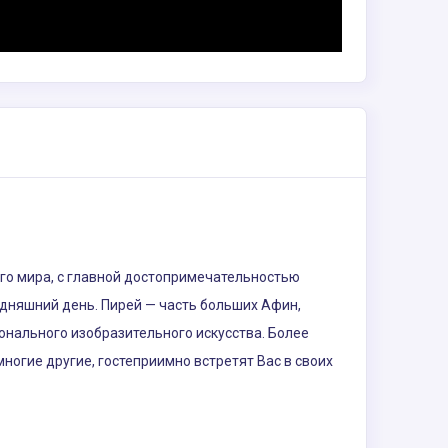
ого мира, с главной достопримечательностью
одняшний день. Пирей — часть больших Афин,
нального изобразительного искусства. Более
ногие другие, гостеприимно встретят Вас в своих