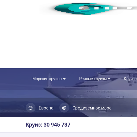
Морские круизы
Речные круизы
Круизн
Европа
Средиземное море
Круиз: 30 945 737