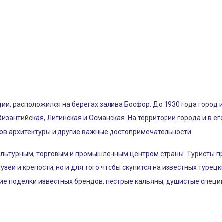
ии, расположился на берегах залива Босфор. До 1930 года город
 Византийская, Литинская и Османская. На территории города и в е
ов архитектуры и другие важные достопримечательности.
ультурным, торговым и промышленным центром страны. Туристы п
зеи и крепости, но и для того чтобы скупится на известных турецк
ие поделки известных брендов, пестрые кальяны, душистые специ