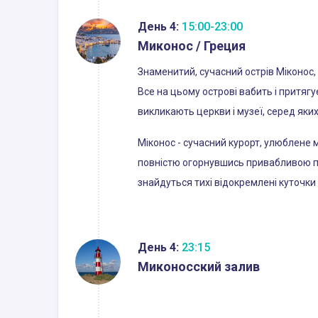
День 4:
15:00-23:00
Миконос / Греция
Знаменитий, сучасний острів Міконос,
Все на цьому острові вабить і притягує
викликають церкви і музеї, серед як
Міконос - сучасний курорт, улюблене м
повністю огорнувшись привабливою пав
знайдуться тихі відокремлені куточки 
День 4:
23:15
Миконосский залив