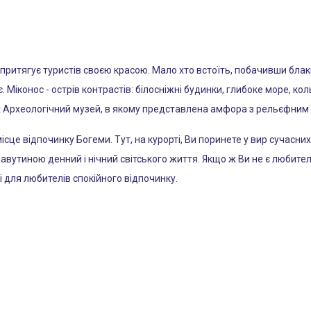
 притягує туристів своєю красою. Мало хто встоїть, побачивши блак
. Міконос - острів контрастів: білосніжні будинки, глибоке море, кол
их Археологічний музей, в якому представлена ​​амфора з рельєфни
ісце відпочинку Богеми. Тут, на курорті, Ви поринете у вир сучасни
утиною денний і нічний світського життя. Якщо ж Ви не є любител
і для любителів спокійного відпочинку.