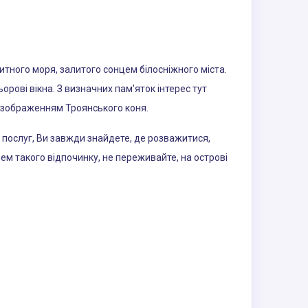
итного моря, залитого сонцем білосніжного міста.
ьорові вікна. З визначних пам'яток інтерес тут
м зображенням Троянського коня.
х послуг, Ви завжди знайдете, де розважитися,
ем такого відпочинку, не переживайте, на острові