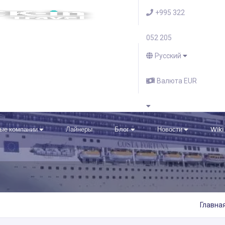
+995 322
052 205
Русский
Валюта EUR
ые компании
Лайнеры
Блог
Новости
Wiki
Главна