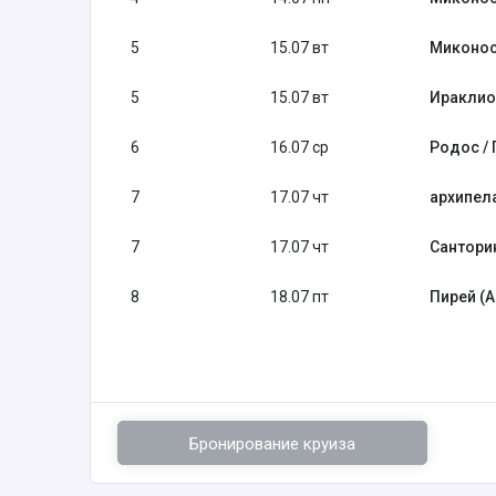
5
15.07 вт
Миконос
5
15.07 вт
Ираклион
6
16.07 ср
Родос / 
7
17.07 чт
архипел
7
17.07 чт
Санторин
8
18.07 пт
Пирей (А
Бронирование круиза