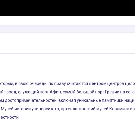
который, в свою очередь, по праву считаются центром центров цел
ый город, служащий порт Афин, самый большой порт Греции на сег
ем достопримечательностей, включая уникальные памятники нацио
я Музей истории университета, археологический музей Керамика и м
местности.