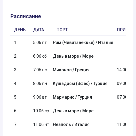
Расписание
ДЕНЬ
ДАТА
ПОРТ
ПРИБЫТ
1
5.06 пт
Рим (Чивитавеккья) / Италия
2
6.06 сб
День в море / Море
3
7.06 вс
Миконос / Греция
14:00
4
8.06 пн
Кушадасы (Эфес) / Турция
09:00
5
9.06 вт
Мармарис / Турция
07:00
6
10.06 ср
День в море / Море
7
11.06 чт
Неаполь / Италия
11:00