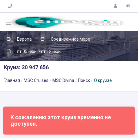
Европа
Средиземное море
пт 05 июн. - пт 12 июн.
Круиз: 30 947 656
Главная
MSC Cruises
MSC Divina
Поиск
О круизе
К сожалению этот круиз временно не
доступен.