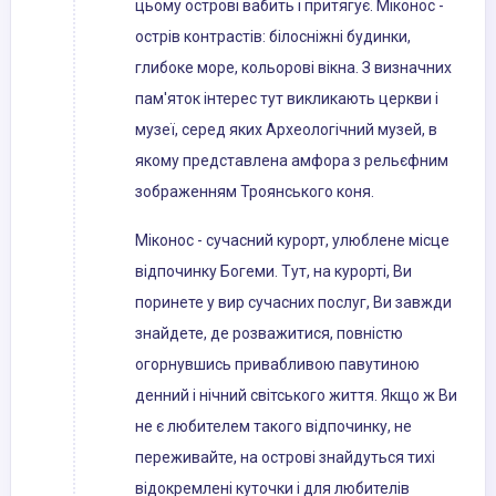
цьому острові вабить і притягує. Міконос -
острів контрастів: білосніжні будинки,
глибоке море, кольорові вікна. З визначних
пам'яток інтерес тут викликають церкви і
музеї, серед яких Археологічний музей, в
якому представлена ​​амфора з рельєфним
зображенням Троянського коня.
Міконос - сучасний курорт, улюблене місце
відпочинку Богеми. Тут, на курорті, Ви
поринете у вир сучасних послуг, Ви завжди
знайдете, де розважитися, повністю
огорнувшись привабливою павутиною
денний і нічний світського життя. Якщо ж Ви
не є любителем такого відпочинку, не
переживайте, на острові знайдуться тихі
відокремлені куточки і для любителів