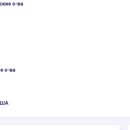
ские о-ва
е о-ва
США