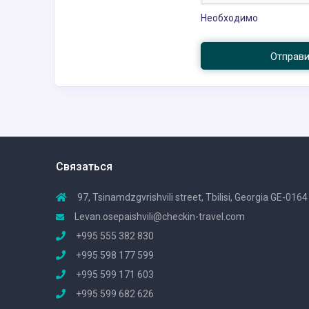
Необходимо
Отправ
Связаться
97, Tsinamdzgvrishvili street, Tbilisi, Georgia GE-0164
Levan.osepaishvili@checkin-travel.com
+995 555 382 830
+995 598 177 599
+995 599 171 603
+995 599 682 626