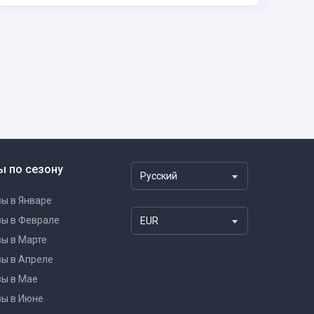
ы по сезону
Русский
ы в Январе
зы в Феврале
EUR
ы в Марте
ы в Апреле
зы в Мае
зы в Июне