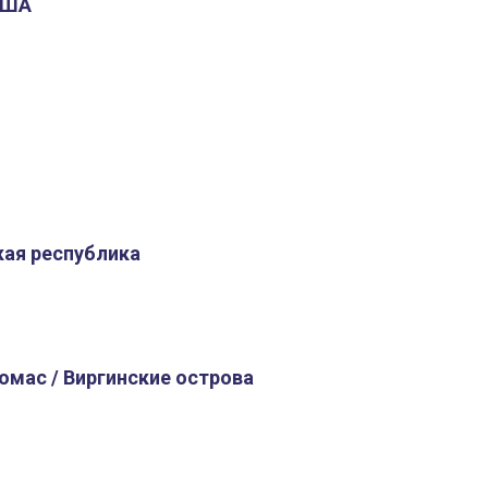
США
кая республика
омас / Виргинские острова