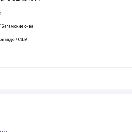
е
/ Багамские о-ва
Орландо / США