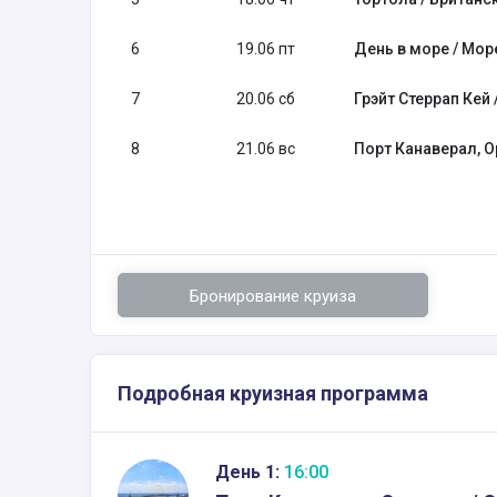
6
19.06 пт
День в море / Мор
7
20.06 сб
Грэйт Стеррап Кей 
8
21.06 вс
Порт Канаверал, 
Бронирование круиза
Подробная круизная программа
День 1:
16:00