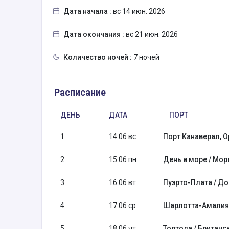
Дата начала :
вс 14 июн. 2026
Дата окончания :
вс 21 июн. 2026
Количество ночей :
7 ночей
Расписание
ДЕНЬ
ДАТА
ПОРТ
1
14.06 вс
Порт Канаверал, 
2
15.06 пн
День в море / Мор
3
16.06 вт
Пуэрто-Плата / Д
4
17.06 ср
Шарлотта-Амалия, 
5
18.06 чт
Тортола / Британс