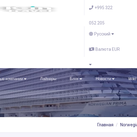
+995 322
052 205
Русский
Валюта EUR
ые компании
Лайнеры
Блог
Новости
Wiki
Главная
Norwegia