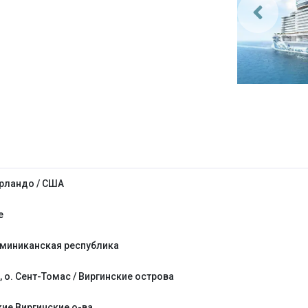
Орландо / США
е
оминиканская республика
о. Сент-Томас / Виргинские острова
кие Виргинские о-ва