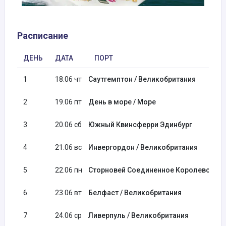
Расписание
ДЕНЬ
ДАТА
ПОРТ
1
18.06 чт
Саутгемптон / Великобритания
2
19.06 пт
День в море / Море
3
20.06 сб
Южный Квинсферри Эдинбург
4
21.06 вс
Инвергордон / Великобритания
5
22.06 пн
Сторновей Соединенное Королевство
6
23.06 вт
Белфаст / Великобритания
7
24.06 ср
Ливерпуль / Великобритания