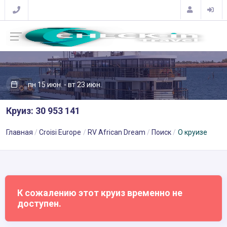
пн 15 июн. - вт 23 июн.
Круиз: 30 953 141
Главная
Croisi Europe
RV African Dream
Поиск
О круизе
К сожалению этот круиз временно не
доступен.