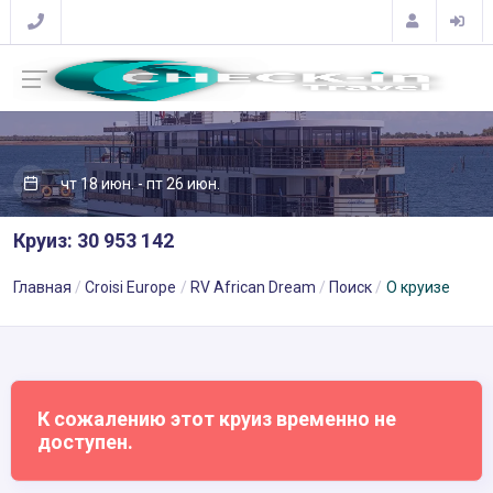
чт 18 июн. - пт 26 июн.
Круиз: 30 953 142
Главная
Croisi Europe
RV African Dream
Поиск
О круизе
К сожалению этот круиз временно не
доступен.