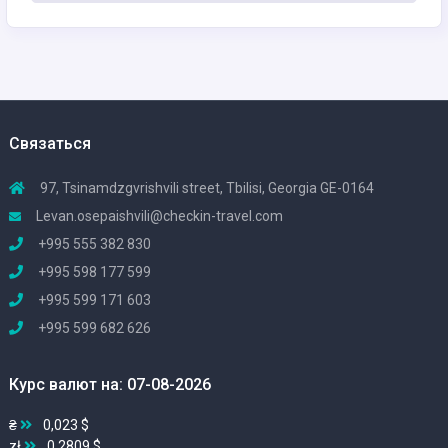
Связаться
97, Tsinamdzgvrishvili street, Tbilisi, Georgia GE-0164
Levan.osepaishvili@checkin-travel.com
+995 555 382 830
+995 598 177 599
+995 599 171 603
+995 599 682 626
Курс валют на: 07-08-2026
₴
0,023 $
zł
0,2809 $