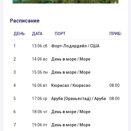
Расписание
ДЕНЬ
ДАТА
ПОРТ
ПРИБЫТИ
1
13.06 сб
Форт-Лодердейл / США
2
14.06 вс
День в море / Море
3
15.06 пн
День в море / Море
4
16.06 вт
Кюрасао / Кюрасао
08:00
5
17.06 ср
Аруба (Ораньестад) / Аруба
08:00
6
18.06 чт
День в море / Море
7
19.06 пт
День в море / Море