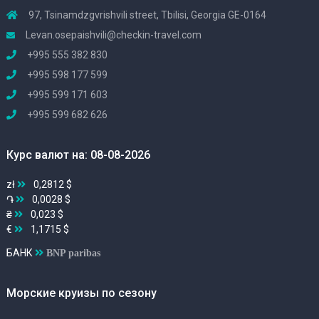
97, Tsinamdzgvrishvili street, Tbilisi, Georgia GE-0164
Levan.osepaishvili@checkin-travel.com
+995 555 382 830
+995 598 177 599
+995 599 171 603
+995 599 682 626
Курс валют на: 08-08-2026
zł
0,2812 $
֏
0,0028 $
₴
0,023 $
€
1,1715 $
БАНК
BNP paribas
Морские круизы по сезону