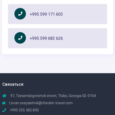
+995 599 171 603
+995 599 682 626
Связаться
97, Tsinamdzgvrishvili street, Tbilisi, Georgia GE-0164
Levan.osepaishvili@checkin-travel.com
+995 555 382 830