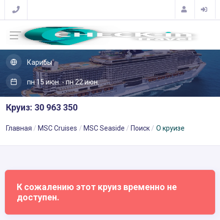
Карибы
пн 15 июн. - пн 22 июн.
Круиз: 30 963 350
Главная
MSC Cruises
MSC Seaside
Поиск
О круизе
К сожалению этот круиз временно не
доступен.