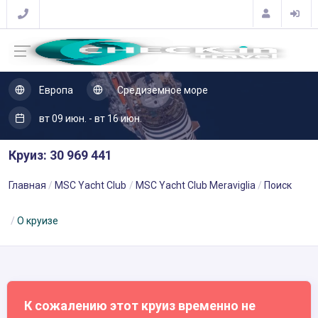
Европа
Средиземное море
вт 09 июн. - вт 16 июн.
Круиз: 30 969 441
Главная
MSC Yacht Club
MSC Yacht Club Meraviglia
Поиск
О круизе
К сожалению этот круиз временно не