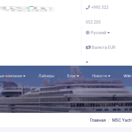
+995 322
052 205
Русский
Валюта EUR
ые компании
Лайнеры
Блог
Новости
Wiki
Главная
MSC Yacht