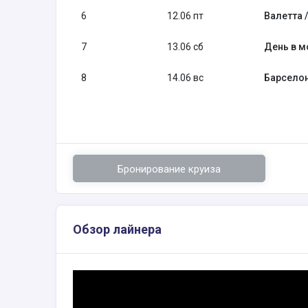
6
12.06 пт
Валетта 
7
13.06 сб
День в м
8
14.06 вс
Барселон
Бронирование круиза
Обзор лайнера