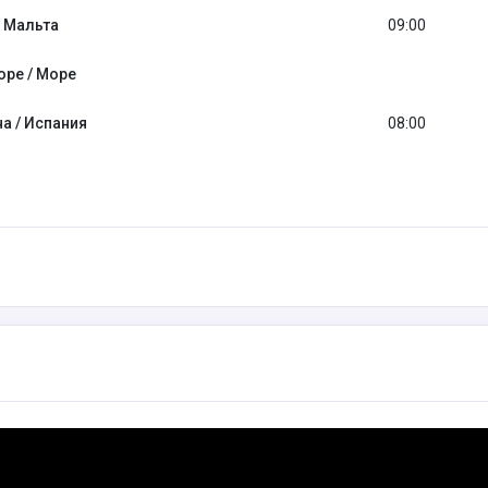
/ Мальта
09:00
оре / Море
а / Испания
08:00