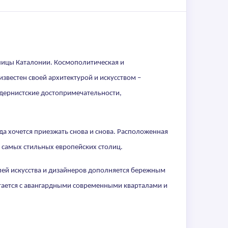
лицы Каталонии. Космополитическая и
звестен своей архитектурой и искусством –
одернистские достопримечательности,
а хочется приезжать снова и снова. Расположенная
з самых стильных европейских столиц.
елей искусства и дизайнеров дополняется бережным
тается с авангардными современными кварталами и