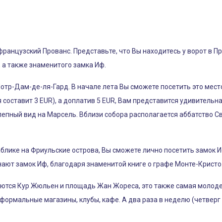
анцузский Прованс. Представьте, что Вы находитесь у ворот в Пр
 а также знаменитого замка Иф.
отр-Дам-де-ля-Гард. В начале лета Вы сможете посетить это мес
 составит 3 EUR), а доплатив 5 EUR, Вам представится удивитель
лепный вид на Марсель. Вблизи собора располагается аббатство С
блике на Фриульские острова, Вы сможете лично посетить замок 
нают замок Иф, благодаря знаменитой книге о графе Монте-Кристо
ются Кур Жюльен и площадь Жан Жореса, это также самая молоде
ормальные магазины, клубы, кафе. А два раза в неделю (четверг