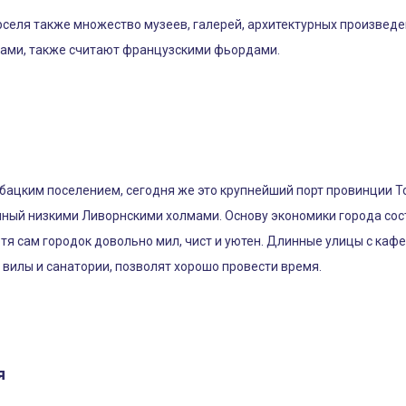
еля также множество музеев, галерей, архитектурных произведени
ками, также считают французскими фьордами.
ыбацким поселением, сегодня же это крупнейший порт провинции Т
енный низкими Ливорнскими холмами. Основу экономики города сос
отя сам городок довольно мил, чист и уютен. Длинные улицы с ка
вилы и санатории, позволят хорошо провести время.
я