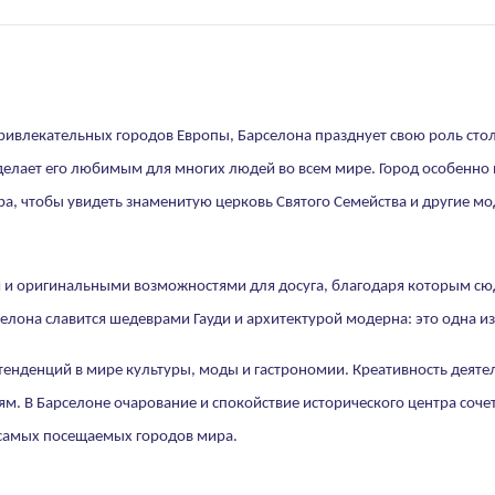
ривлекательных городов Европы, Барселона празднует свою роль сто
елает его любимым для многих людей во всем мире. Город особенно и
ира, чтобы увидеть знаменитую церковь Святого Семейства и другие м
и оригинальными возможностями для досуга, благодаря которым сюд
елона славится шедеврами Гауди и архитектурой модерна: это одна и
 тенденций в мире культуры, моды и гастрономии. Креативность деят
. В Барселоне очарование и спокойствие исторического центра соче
самых посещаемых городов мира.