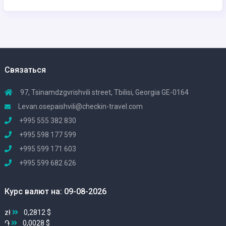
Связаться
97, Tsinamdzgvrishvili street, Tbilisi, Georgia GE-0164
Levan.osepaishvili@checkin-travel.com
+995 555 382 830
+995 598 177 599
+995 599 171 603
+995 599 682 626
Курс валют на: 09-08-2026
zł
0,2812 $
֏
0,0028 $