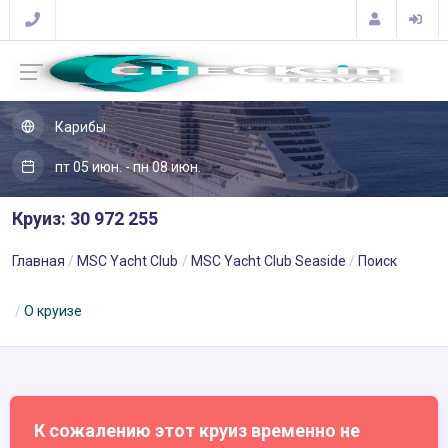
Карибы
пт 05 июн. - пн 08 июн.
Круиз: 30 972 255
Главная
MSC Yacht Club
MSC Yacht Club Seaside
Поиск
О круизе
К сожалению этот круиз временно не