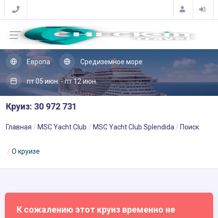
Европа
Средиземное море
пт 05 июн. - пт 12 июн.
Круиз: 30 972 731
Главная
MSC Yacht Club
MSC Yacht Club Splendida
Поиск
О круизе
К сожалению этот круиз временно не