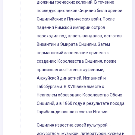
дюжины греческих колоний. В течение
последующих веков Сицилия была ареной
Сицилийских и Пунических войн. После
падения Римской империи остров
переходил под власть вандалов, остготов,
Византии и Эмирата Сицилии. Затем
норманнский завоевание привело к
созданию Королевства Сицилия, позже
правившегося Гогенштауфенами,
Анжуйской династией, Испанией и
Габсбургами. В XVIII веке вместе с
Неаполем образовало Королевство Обеих
Сицилий, а в 1860 году в результате похода
Гарибальди вошло в состав Италии.
Сицилия известна своей культурой –
искусством, музыкой, литературой, кухней и