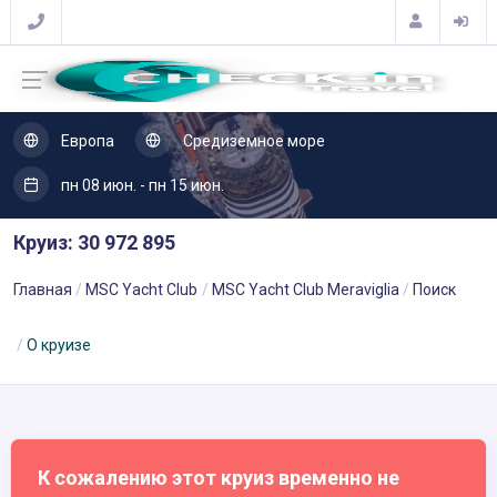
Европа
Средиземное море
пн 08 июн. - пн 15 июн.
Круиз: 30 972 895
Главная
MSC Yacht Club
MSC Yacht Club Meraviglia
Поиск
О круизе
К сожалению этот круиз временно не