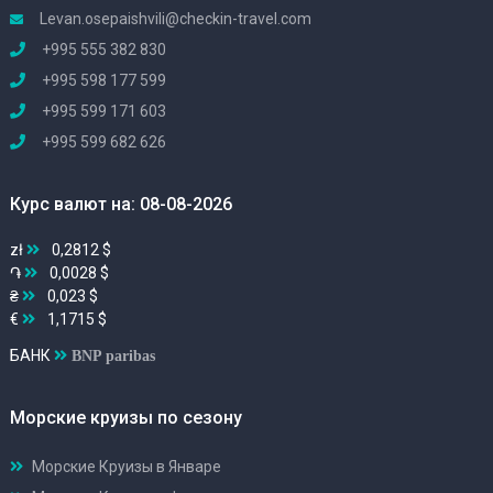
Levan.osepaishvili@checkin-travel.com
+995 555 382 830
+995 598 177 599
+995 599 171 603
+995 599 682 626
Курс валют на: 08-08-2026
zł
0,2812 $
֏
0,0028 $
₴
0,023 $
€
1,1715 $
БАНК
BNP paribas
Морские круизы по сезону
Морские Круизы в Январе